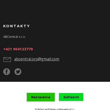
KONTAKTY
ABCentral s.r.o.
+421 904133770
abcentral.sro@gmail.com
Upravit sběr cookies.
Nastavenia
Súhlasím
Súhlas môžete odmietnuť
tu
.