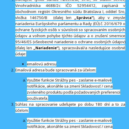
Vinohradnícka 4688/2c IČO 52954412, zapísaná v
obchodnom registri Okresného súdu Bratislava I, oddiel Sro,
vložka 146750/B (ďalej len
„Správca“
), aby v zmysle
nariadenia Európskeho parlamentu a Rady (EÚ) č. 2016/679 o
ochrane fyzických osôb v súvislosti so spracovaním osobných
údajov a voľnom pohybe týchto údajov a o zrušení smernice
95/46/ES (všeobecné nariadenie o ochrane osobných údajov)
(ďalej len
„Nariadenie“
), spracovával/a nasledujúce osobné
údaje:
emailovú adresu
Emailová adresa bude spracovaná za účelom:
Využitie funkcie Strážny pes - zaslanie e-mailové
notifikácie, akonáhle sa zmení Skladovosť / cena
zvoleného produktu podľa požadovaných preferencií
používateľa.
Súhlas na spracovanie udeľujete po dobu 180 dní a to za
účelom:
Využitie funkcie Strážny pes - zaslanie e-mailové
notifikácie, akonáhle sa zmení Skladovosť / cena