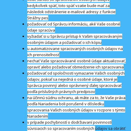
kedykoľvek späť, toto späť vzatie bude mať za
následok odstránenie e-mailové adresy z funkcie
Strážny pes
požadovať od Správcu informáciu, aké Vaše osobné
údaje spracúva
vyžiadať si u Správcu prístup k Vašim spracovávaným
osobným údajom a požadovať o ich kópiu
u automatizovane spracovaných osobných údajov na
ich prenositeľnosť
nechať Vaše spracovávané osobné údaje aktualizovať,
opraviť alebo požadovať obmedzenie ich spracovania
požadovať od spoločnosti vymazanie Vašich osobných
údajov, pokiaľ sa nejedná o osobné údaje, ktoré je
Správca povinný alebo oprávnený ďalej spracovávať
podľa príslušných právnych predpisov
na účinnú súdnu ochranu, ak máte za to, že Vaše práva
podľa Nariadenia boli porušené v dôsledku
spracovania Vašich osobných údajov v rozpore s týmto
Nariadením
v prípade pochybností o dodržiavaní povinností
súvisiacich so spracovaním osobných
údajov sa obrátiť