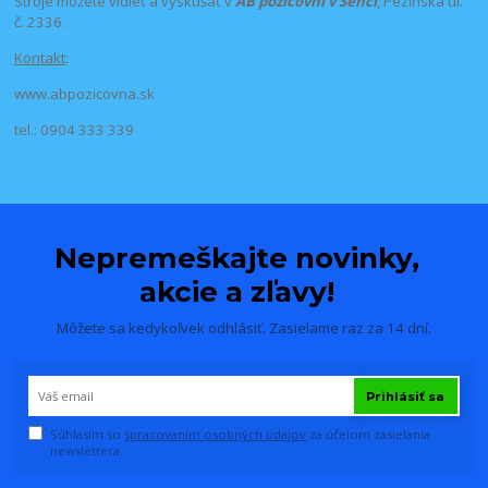
Stroje môžete vidieť a vyskúšať v
AB požičovni v Senci
, Pezinská ul.
č. 2336.
Kontakt
:
www.abpozicovna.sk
tel.: 0904 333 339
Nepremeškajte novinky,
akcie a zľavy!
Môžete sa kedykoľvek odhlásiť. Zasielame raz za 14 dní.
Prihlásiť sa
Súhlasím so
spracovaním osobných údajov
za účelom zasielania
newslettera.