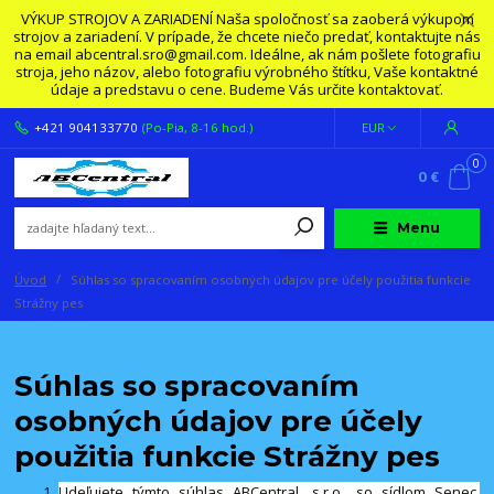
VÝKUP STROJOV A ZARIADENÍ Naša spoločnosť sa zaoberá výkupom
strojov a zariadení. V prípade, že chcete niečo predať, kontaktujte nás
na email abcentral.sro@gmail.com. Ideálne, ak nám pošlete fotografiu
stroja, jeho názov, alebo fotografiu výrobného štítku, Vaše kontaktné
údaje a predstavu o cene. Budeme Vás určite kontaktovať.
+421 904133770
(Po-Pia, 8-16 hod.)
EUR
0
0 €
Menu
Úvod
Súhlas so spracovaním osobných údajov pre účely použitia funkcie
Strážny pes
Súhlas so spracovaním
osobných údajov pre účely
použitia funkcie Strážny pes
Udeľujete týmto súhlas ABCentral, s.r.o., so sídlom Senec,