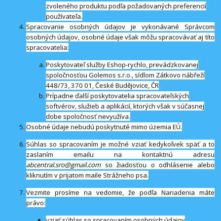
zvoleného produktu podľa požadovaných preferencií
používateľa.
Spracovanie osobných údajov je vykonávané Správcom
osobných údajov, osobné údaje však môžu spracovávať aj títo
spracovatelia:
Poskytovateľ služby Eshop-rychlo, prevádzkovanej
spoločnosťou Golemos s.r.o., sídlom Zátkovo nábřeží
448/73, 370 01, České Budějovice, ČR
Prípadne ďalší poskytovatelia spracovateľských
softvérov, služieb a aplikácií, ktorých však v súčasnej
dobe spoločnosť nevyužíva.
Osobné údaje nebudú poskytnuté mimo územia EÚ.
Súhlas so spracovaním je možné vziať kedykoľvek späť a to
zaslaním emailu na kontaktnú adresu
abcentral.sro@gmail.com
so žiadosťou o odhlásenie alebo
kliknutím v prijatom maile Strážneho psa.
Vezmite prosíme na vedomie, že podľa Nariadenia máte
právo:
vziať súhlas so spracovaním osobných údajov