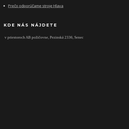
Prečo odporúčame stroje Hlava
KDE NÁS NÁJDETE
v priestoroch AB požičovne,
Pezinská 2336,
Senec