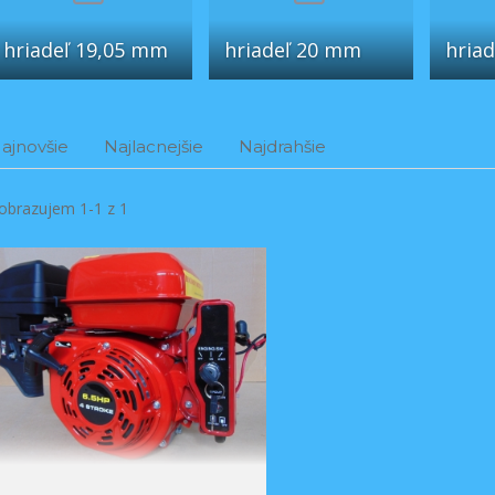
hriadeľ 19,05 mm
hriadeľ 20 mm
hria
ajnovšie
Najlacnejšie
Najdrahšie
obrazujem 1-1 z 1