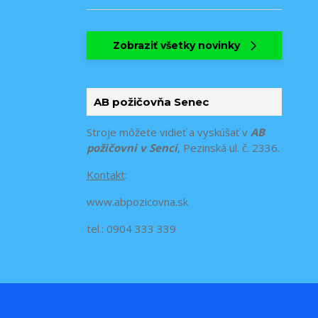
Zobraziť všetky novinky
AB požičovňa Senec
Stroje môžete vidieť a vyskúšať v
AB
požičovni v Senci
, Pezinská ul. č. 2336.
Kontakt
:
www.abpozicovna.sk
tel.: 0904 333 339