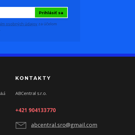
Prihlásiť sa
ím osobných údajov
za účelom
.
KONTAKTY
ABCentral s.r.o.
ská
+421 904133770
abcentral.sro@gmail.com