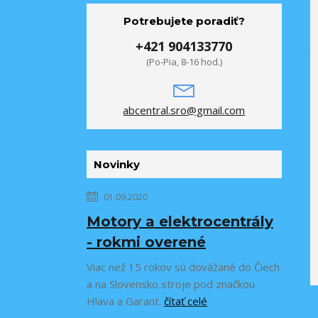
Potrebujete poradiť?
+421 904133770
(Po-Pia, 8-16 hod.)
abcentral.sro@gmail.com
Novinky
01.09.2020
Motory a elektrocentrály
- rokmi overené
Viac než 15 rokov sú dovážané do Čiech
a na Slovensko stroje pod značkou
Hlava a Garant.
čítať celé