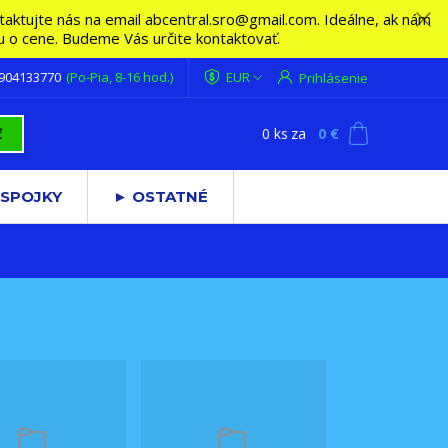
ktujte nás na email abcentral.sro@gmail.com. Ideálne, ak nám
vu o cene. Budeme Vás určite kontaktovať.
 904133770
(Po-Pia, 8-16 hod.)
EUR
Prihlásenie
0
ks
za
0 €
ť
 SPOJKY
► OSTATNÉ