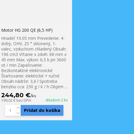
Motor HG 200 QE (6,5 HP)
Hriadeľ 19,05 mm Prevedenie: 4-
dobý, OHV, 25 ° sklonený, 1-
valec, vzduchom chladený Obsah:
196 cm3 Vŕtanie x zdvih: 68 mm x
45 mm Max. výkon: 6,5 k pri 3600
ot / min Zapaľovanie:
Bezkontaktné elektronické
Štartovanie: elektrické + ručné
Obsah nádrže: 3,6 l Spotreba
benzínu cca: 230 g / k / h Objem ...
244,80 €
/
ks
skladom 2 ks
199,02 €
bez DPH
Pridať do košíka