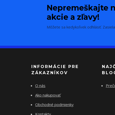
Nepremeškajte n
akcie a zľavy!
Môžete sa kedykoľvek odhlásiť. Zasiela
INFORMÁCIE PRE
NAJ
ZÁKAZNÍKOV
BLO
O nás
Preč
Ako nakupovať
Obchodné podmienky
Kontakty