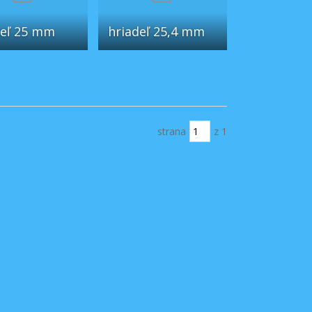
deľ 25 mm
hriadeľ 25,4 mm
strana
z 1