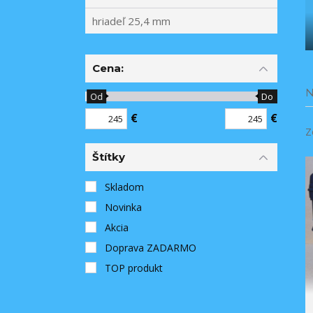
hriadeľ 25,4 mm
Cena:
N
Od
Do
€
€
Z
Štítky
Skladom
Novinka
Akcia
Doprava ZADARMO
TOP produkt