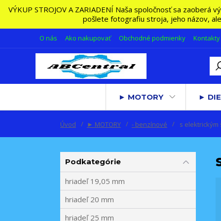
VÝKUP STROJOV A ZARIADENÍ Naša spoločnosť sa zaoberá výkupo
pošlete fotografiu stroja, jeho názov, a
O nás
Ako nakupovať
Obchodné podmienky
Kontakty
► MOTORY
► DIE
Úvod
► MOTORY
- benzínové
s elektrickým
Podkategórie
hriadeľ 19,05 mm
hriadeľ 20 mm
hriadeľ 25 mm