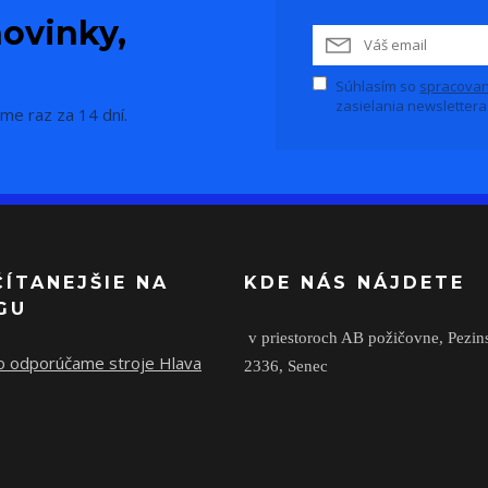
ovinky,
Súhlasím so
spracovan
zasielania newslettera
me raz za 14 dní.
ČÍTANEJŠIE NA
KDE NÁS NÁJDETE
GU
v priestoroch AB požičovne,
Pezin
o odporúčame stroje Hlava
2336,
Senec