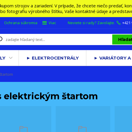
m strojov a zariadení. V prípade, že chcete niečo predať, konta
lebo fotografiu výrobného štítku, Vaše kontaktné údaje a predsta
Ochrana súkromia
Viac
Neviete si rady? Zavolajte.
+421
Hľada
LY
► ELEKTROCENTRÁLY
► VARIÁTORY A
 štartom
s elektrickým štartom