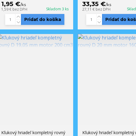
1,95 €
33,35 €
/
ks
/
ks
Skladom 3 ks
Skla
1,59 €
bez DPH
27,11 €
bez DPH
Pridať do košíka
Pridať do koš
Kľukový hriadeľ kompletný rovný
Kľukový hriadeľ kompletný 