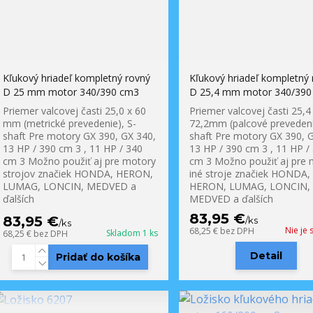
Kľukový hriadeľ kompletný rovný
Kľukový hriadeľ kompletný 
D 25 mm motor 340/390 cm3
D 25,4 mm motor 340/390
Priemer valcovej časti 25,0 x 60
Priemer valcovej časti 25,4
mm (metrické prevedenie), S-
72,2mm (palcové prevedeni
shaft Pre motory GX 390, GX 340,
shaft Pre motory GX 390, 
13 HP / 390 cm 3 , 11 HP / 340
13 HP / 390 cm 3 , 11 HP /
cm 3 Možno použiť aj pre motory
cm 3 Možno použiť aj pre 
strojov značiek HONDA, HERON,
iné stroje značiek HONDA,
LUMAG, LONCIN, MEDVED a
HERON, LUMAG, LONCIN,
ďalších
MEDVED a ďalších
83,95 €
83,95 €
/
ks
/
ks
Nie je
68,25 €
bez DPH
Skladom 1 ks
68,25 €
bez DPH
Detail
Pridať do košíka