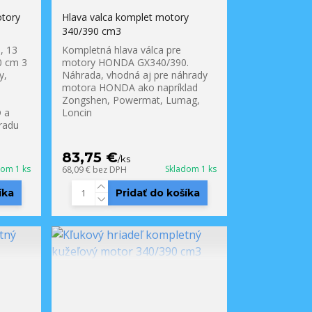
otory
Hlava valca komplet motory
340/390 cm3
, 13
Kompletná hlava válca pre
0 cm 3
motory HONDA GX340/390.
y,
Náhrada, vhodná aj pre náhrady
motora HONDA ako napríklad
Zongshen, Powermat, Lumag,
 a
Loncin
 radu
83,75 €
/
ks
dom 1 ks
Skladom 1 ks
68,09 €
bez DPH
íka
Pridať do košíka