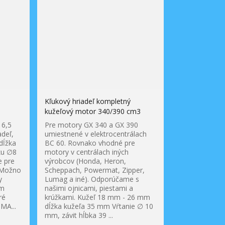
Kľukový hriadeľ kompletný
kužeľový motor 340/390 cm3
 6,5
Pre motory GX 340 a GX 390
adeľ,
umiestnené v elektrocentrálach
dĺžka
BC 60. Rovnako vhodné pre
ku ∅8
motory v centrálach iných
e pre
výrobcov (Honda, Heron,
 Možno
Scheppach, Powermat, Zipper,
y
Lumag a iné). Odporúčame s
cm
našimi ojnicami, piestami a
ré
krúžkami. Kužeľ 18 mm - 26 mm
MA...
dĺžka kužeľa 35 mm Vŕtanie ∅ 10
mm, závit hĺbka 39 ...