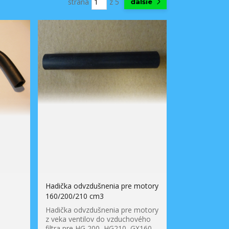
strana
z 5
ďalšie
Hadička odvzdušnenia pre motory
160/200/210 cm3
Hadička odvzdušnenia pre motory
z veka ventilov do vzduchového
filtra pre HG 200, HG210, GX160,