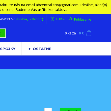
ktujte nás na email abcentral.sro@gmail.com. Ideálne, ak nám
vu o cene. Budeme Vás určite kontaktovať.
 904133770
(Po-Pia, 8-16 hod.)
EUR
Prihlásenie
0
ks
za
0 €
ť
 SPOJKY
► OSTATNÉ