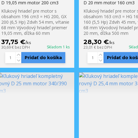
D 19,05 mm motor 200 cm3
D 20 mm motor 160 cm3
Kľukový hriadeľ pre motor s
Kľukový hriadeľ pre motor 
obsahom 196 cm3 = HG 200, GX
obsahom 163 cm3 = HG 16
200 (6,5 Hp) Zdvih 54 mm, vŕtanie
160 (5,5 Hp) Zdvih 45 mm, 
68 mm Vývodový hriadeľ priemer
68 mm Vývodový hriadeľ p
19,05 mm, dĺžka 60 mm
20 mm, dĺžka 500 mm
37,75 €
28,30 €
/
ks
/
ks
Skladom 1 ks
Skla
30,69 €
bez DPH
23,01 €
bez DPH
Pridať do košíka
Pridať do koš