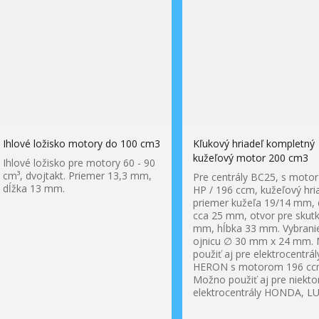
Ihlové ložisko motory do 100 cm3
Kľukový hriadeľ kompletný
kužeľový motor 200 cm3
Ihlové ložisko pre motory 60 - 90
cm³, dvojtakt. Priemer 13,3 mm,
Pre centrály BC25, s motor
dĺžka 13 mm.
HP / 196 ccm, kužeľový hri
priemer kužeľa 19/14 mm, 
cca 25 mm, otvor pre skut
mm, hĺbka 33 mm. Vybrani
ojnicu ∅ 30 mm x 24 mm.
použiť aj pre elektrocentrál
HERON s motorom 196 c
Možno použiť aj pre niekto
elektrocentrály HONDA, LU