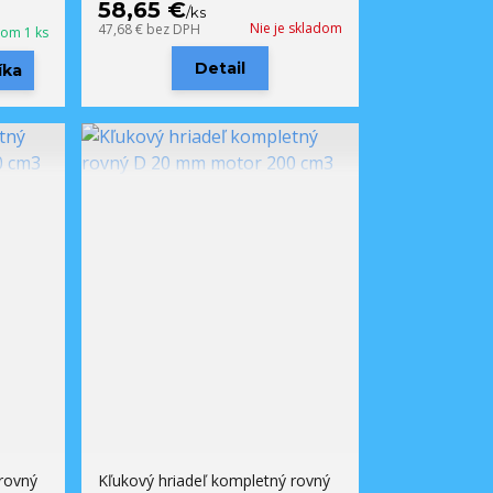
58,65 €
/
ks
Nie je skladom
47,68 €
bez DPH
dom 1 ks
Detail
íka
rovný
Kľukový hriadeľ kompletný rovný