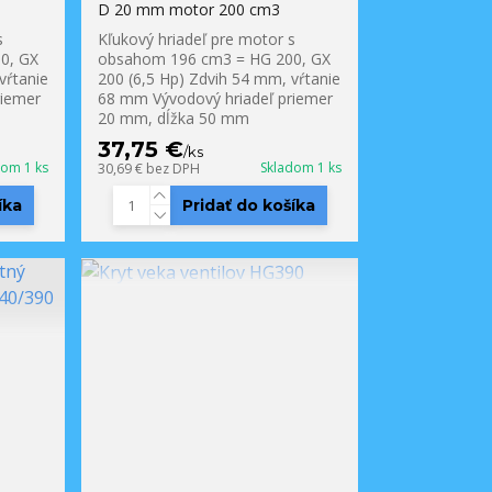
D 20 mm motor 200 cm3
s
Kľukový hriadeľ pre motor s
0, GX
obsahom 196 cm3 = HG 200, GX
vŕtanie
200 (6,5 Hp) Zdvih 54 mm, vŕtanie
riemer
68 mm Vývodový hriadeľ priemer
20 mm, dĺžka 50 mm
37,75 €
/
ks
dom 1 ks
Skladom 1 ks
30,69 €
bez DPH
íka
Pridať do košíka