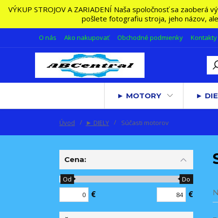
VÝKUP STROJOV A ZARIADENÍ Naša spoločnosť sa zaoberá výkupo
pošlete fotografiu stroja, jeho názov, a
O nás
Ako nakupovať
Obchodné podmienky
Kontakty
► MOTORY
► DIE
Úvod
► DIELY
Súčasti motorov
Cena:
Od
Do
N
€
€