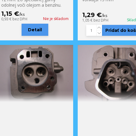
odolnej voči olejom a benzínu.
1,15 €
1,29 €
/
ks
/
ks
Nie je skladom
0,93 €
bez DPH
Skla
1,05 €
bez DPH
Detail
Pridať do koš