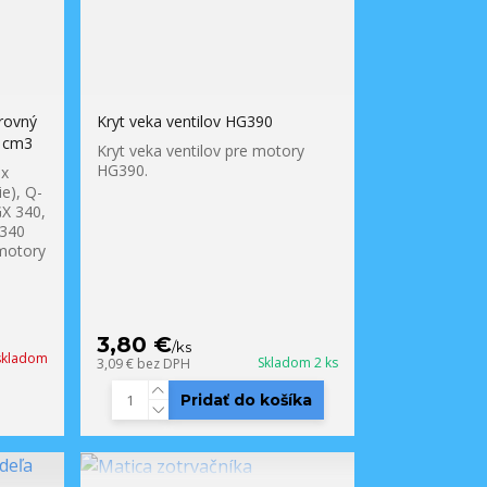
rovný
Kryt veka ventilov HG390
 cm3
Kryt veka ventilov pre motory
HG390.
 x
e), Q-
GX 340,
 340
motory
3,80 €
/
ks
 skladom
Skladom 2 ks
3,09 €
bez DPH
Pridať do košíka