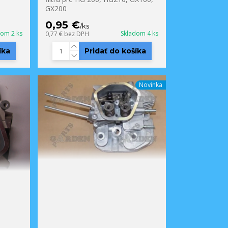
GX200
0,95 €
/
ks
dom 2 ks
Skladom 4 ks
0,77 €
bez DPH
íka
Pridať do košíka
Novinka