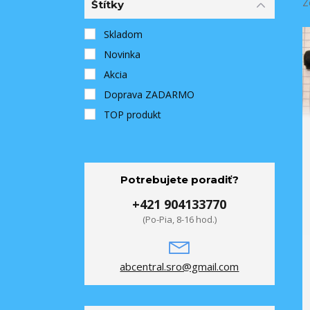
Z
Štítky
Skladom
Novinka
Akcia
Doprava ZADARMO
TOP produkt
Potrebujete poradiť?
+421 904133770
(Po-Pia, 8-16 hod.)
abcentral.sro@gmail.com