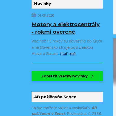
Novinky
01.09.2020
Motory a elektrocentrály
- rokmi overené
Viac než 15 rokov sú dovážané do Čiech
a na Slovensko stroje pod značkou
Hlava a Garant.
čítať celé
Zobraziť všetky novinky
AB požičovňa Senec
Stroje môžete vidieť a vyskúšať v
AB
požičovni v Senci
, Pezinská ul. č. 2336.