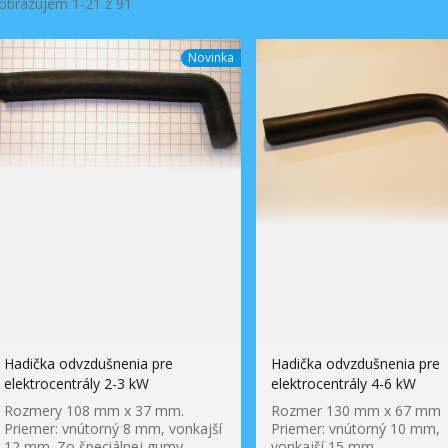
obrazujem 1-21 z 91
Novinka
Hadička odvzdušnenia pre
Hadička odvzdušnenia pre
elektrocentrály 2-3 kW
elektrocentrály 4-6 kW
Rozmery 108 mm x 37 mm.
Rozmer 130 mm x 67 mm
Priemer: vnútorný 8 mm, vonkajší
Priemer: vnútorný 10 mm,
12 mm. Zo špeciálnej gumy
vonkajší 15 mm