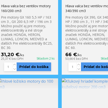
Hlava valca bez ventilov motory
Hlava valca bez ventilov m
160/200 cm3
340/390 cm3
Pre motory GX 160 5,5 HP / 163
Pre motory GX 390, GX 340
cm 3 , GX 200 6,5 HP / 196 cm 3
HP / 390 cm 3 , 11 HP / 34
Možno použiť aj pre motory,
Možno použiť aj pre motor
elektrocentrály a iné stroje
elektrocentrály a iné stroje
značiek HONDA, HERON,
značiek HONDA, HERON,
LUMAG, LONCIN, MEDVED a
LUMAG, LONCIN, MEDVED
ďalších Pre elektrocentrály BC25,
ďalších Pre elektrocentrály
BC 30.
BC 60.
31,20 €
66 €
/
ks
/
ks
Skladom 2 ks
Skla
25,37 €
bez DPH
53,66 €
bez DPH
Pridať do košíka
Pridať do koš