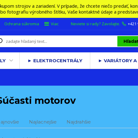
m strojov a zariadení. V prípade, že chcete niečo predať, konta
lebo fotografiu výrobného štítku, Vaše kontaktné údaje a predsta
Ochrana súkromia
Viac
Neviete si rady? Zavolajte.
+421
Hľada
LY
► ELEKTROCENTRÁLY
► VARIÁTORY A
Súčasti motorov
ajnovšie
Najlacnejšie
Najdrahšie