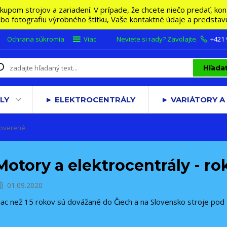
m strojov a zariadení. V prípade, že chcete niečo predať, konta
lebo fotografiu výrobného štítku, Vaše kontaktné údaje a predsta
Ochrana súkromia
Viac
Neviete si rady? Zavolajte.
+421
Hľada
LY
► ELEKTROCENTRÁLY
► VARIÁTORY A
 overené
Motory a elektrocentrály - r
01.09.2020
iac než 15 rokov sú dovážané do Čiech a na Slovensko stroje pod