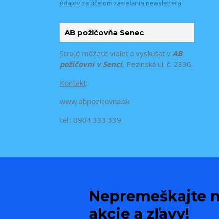
údajov
za účelom zasielania newslettera.
AB požičovňa Senec
Stroje môžete vidieť a vyskúšať v
AB
požičovni v Senci
, Pezinská ul. č. 2336.
Kontakt
:
www.abpozicovna.sk
tel.: 0904 333 339
Nepremeškajte n
akcie a zľavy!