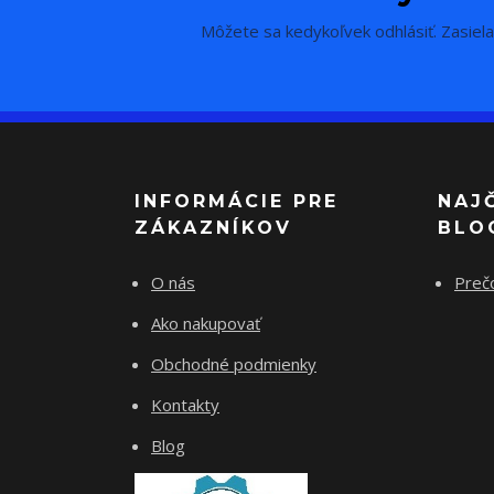
Môžete sa kedykoľvek odhlásiť. Zasiela
INFORMÁCIE PRE
NAJ
ZÁKAZNÍKOV
BLO
O nás
Preč
Ako nakupovať
Obchodné podmienky
Kontakty
Blog