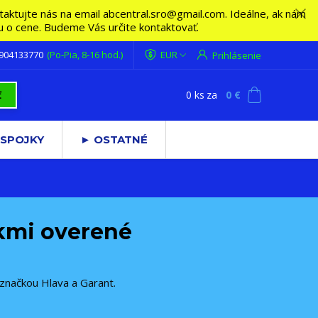
ktujte nás na email abcentral.sro@gmail.com. Ideálne, ak nám
vu o cene. Budeme Vás určite kontaktovať.
 904133770
(Po-Pia, 8-16 hod.)
EUR
Prihlásenie
0
ks
za
0 €
ť
 SPOJKY
► OSTATNÉ
okmi overené
 značkou Hlava a Garant.