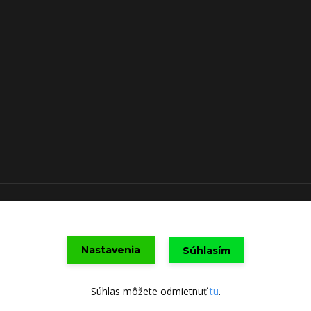
Upravit sběr cookies.
Nastavenia
Súhlasím
Vytvorené na
Eshop-rychlo.sk
Súhlas môžete odmietnuť
tu
.