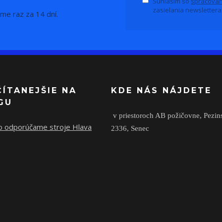
Súhlasím so
spracovan
zasielania newslettera
me raz za 14 dní.
ČÍTANEJŠIE NA
KDE NÁS NÁJDETE
GU
v priestoroch AB požičovne,
Pezin
o odporúčame stroje Hlava
2336,
Senec