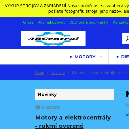
VÝKUP STROJOV A ZARIADENÍ Naša spoločnosť sa zaoberá výkupo
pošlete fotografiu stroja, jeho názov, a
O nás
Ako nakupovať
Obchodné podmienky
Kontakty
► MOTORY
► DIE
Úvod
Novinky
Motory a elektrocentrály - rokmi
Novinky
01.09.2020
V
Motory a elektrocentrály
- rokmi overené