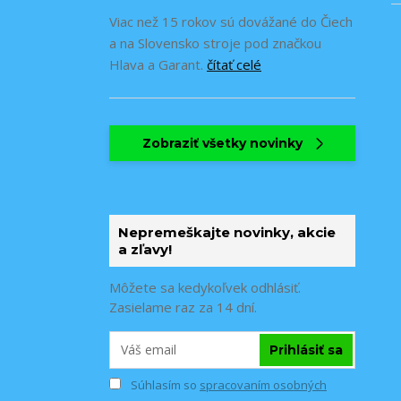
Viac než 15 rokov sú dovážané do Čiech
a na Slovensko stroje pod značkou
Hlava a Garant.
čítať celé
Zobraziť všetky novinky
Nepremeškajte novinky, akcie
a zľavy!
Môžete sa kedykoľvek odhlásiť.
Zasielame raz za 14 dní.
Prihlásiť sa
Súhlasím so
spracovaním osobných