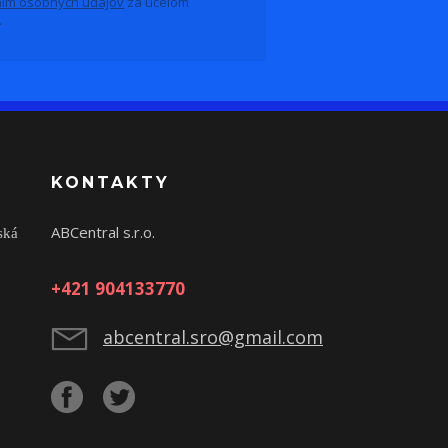
ím osobných údajov
za účelom
.
KONTAKTY
ABCentral s.r.o.
ská
+421 904133770
abcentral.sro@gmail.com