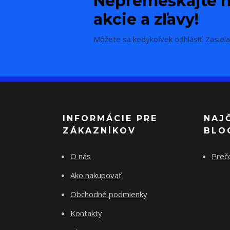
Nepremeškajte n
akcie a zľavy!
Môžete sa kedykoľvek odhlásiť. Zasiela
INFORMÁCIE PRE
NAJ
ZÁKAZNÍKOV
BLO
O nás
Preč
Ako nakupovať
Obchodné podmienky
Kontakty