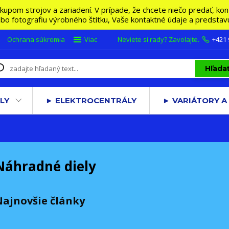
m strojov a zariadení. V prípade, že chcete niečo predať, konta
lebo fotografiu výrobného štítku, Vaše kontaktné údaje a predsta
Ochrana súkromia
Viac
Neviete si rady? Zavolajte.
+421
Hľada
LY
► ELEKTROCENTRÁLY
► VARIÁTORY A
Náhradné diely
Najnovšie články