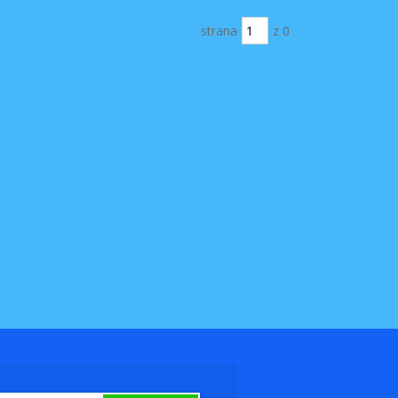
strana
z 0