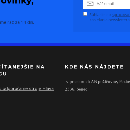
ovinky,
Súhlasím so
spracovan
zasielania newslettera
me raz za 14 dní.
ČÍTANEJŠIE NA
KDE NÁS NÁJDETE
GU
v priestoroch AB požičovne,
Pezin
o odporúčame stroje Hlava
2336,
Senec