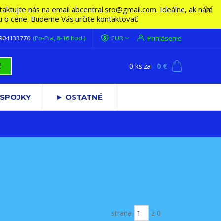
ktujte nás na email abcentral.sro@gmail.com. Ideálne, ak nám
vu o cene. Budeme Vás určite kontaktovať.
 904133770
(Po-Pia, 8-16 hod.)
EUR
Prihlásenie
0
ks
za
0 €
ť
 SPOJKY
► OSTATNÉ
strana
z 0