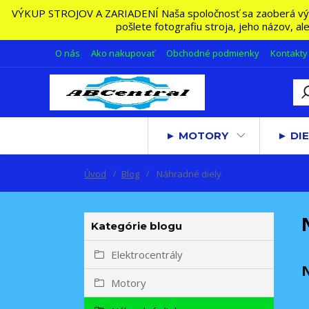
VÝKUP STROJOV A ZARIADENÍ Naša spoločnosť sa zaoberá výkupo
pošlete fotografiu stroja, jeho názov, a
O nás
Ako nakupovať
Obchodné podmienky
Kontakty
► MOTORY
► DIE
Úvod
Blog
Náhradné diely
Kategórie blogu
Elektrocentrály
Motory