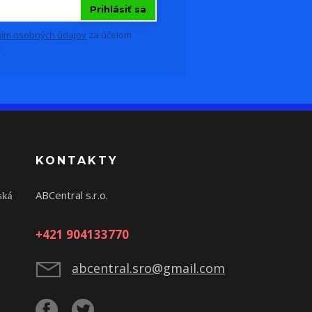
Prihlásiť sa
ím osobných údajov
za účelom
.
KONTAKTY
ABCentral s.r.o.
ská
+421 904133770
abcentral.sro@gmail.com