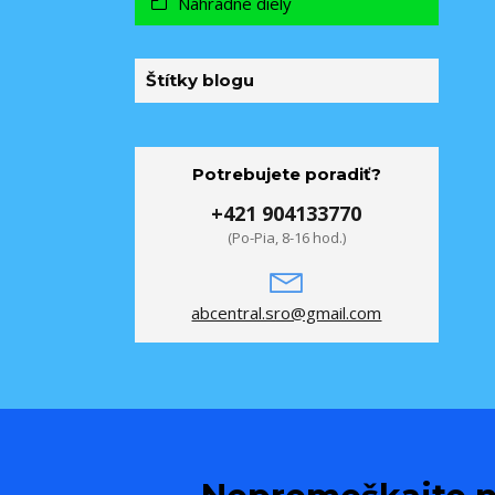
Náhradné diely
Štítky blogu
Potrebujete poradiť?
+421 904133770
(Po-Pia, 8-16 hod.)
abcentral.sro@gmail.com