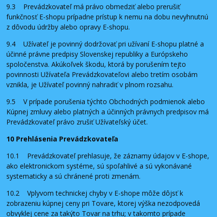
9.3 Prevádzkovateľ má právo obmedziť alebo prerušiť
funkčnosť E-shopu prípadne prístup k nemu na dobu nevyhnutnú
z dôvodu údržby alebo opravy E-shopu.
9.4 Užívateľ je povinný dodržovať pri užívaní E-shopu platné a
účinné právne predpisy Slovenskej republiky a Európskeho
spoločenstva. Akúkoľvek škodu, ktorá by porušením tejto
povinnosti Užívateľa Prevádzkovateľovi alebo tretím osobám
vznikla, je Užívateľ povinný nahradiť v plnom rozsahu.
9.5 V prípade porušenia týchto Obchodných podmienok alebo
Kúpnej zmluvy alebo platných a účinných právnych predpisov má
Prevádzkovateľ právo zrušiť Užívateľský účet.
10 Prehlásenia Prevádzkovateľa
10.1 Prevádzkovateľ prehlasuje, že záznamy údajov v E-shope,
ako elektronickom systéme, sú spoľahlivé a sú vykonávané
systematicky a sú chránené proti zmenám.
10.2 Vplyvom technickej chyby v E-shope môže dôjsť k
zobrazeniu kúpnej ceny pri Tovare, ktorej výška nezodpovedá
obvyklej cene za takýto Tovar na trhu; v takomto prípade