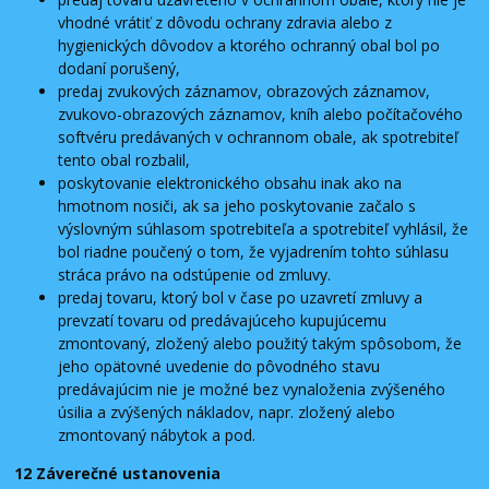
vhodné vrátiť z dôvodu ochrany zdravia alebo z
hygienických dôvodov a ktorého ochranný obal bol po
dodaní porušený,
predaj zvukových záznamov, obrazových záznamov,
zvukovo-obrazových záznamov, kníh alebo počítačového
softvéru predávaných v ochrannom obale, ak spotrebiteľ
tento obal rozbalil,
poskytovanie elektronického obsahu inak ako na
hmotnom nosiči, ak sa jeho poskytovanie začalo s
výslovným súhlasom spotrebiteľa a spotrebiteľ vyhlásil, že
bol riadne poučený o tom, že vyjadrením tohto súhlasu
stráca právo na odstúpenie od zmluvy.
predaj tovaru, ktorý bol v čase po uzavretí zmluvy a
prevzatí tovaru od predávajúceho kupujúcemu
zmontovaný, zložený alebo použitý takým spôsobom, že
jeho opätovné uvedenie do pôvodného stavu
predávajúcim nie je možné bez vynaloženia zvýšeného
úsilia a zvýšených nákladov, napr. zložený alebo
zmontovaný nábytok a pod.
12 Záverečné ustanovenia