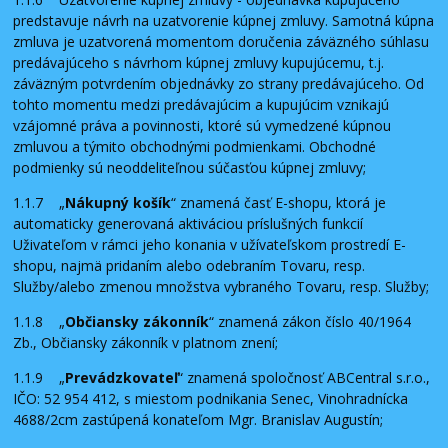
predstavuje návrh na uzatvorenie kúpnej zmluvy. Samotná kúpna
zmluva je uzatvorená momentom doručenia záväzného súhlasu
predávajúceho s návrhom kúpnej zmluvy kupujúcemu, t.j.
záväzným potvrdením objednávky zo strany predávajúceho. Od
tohto momentu medzi predávajúcim a kupujúcim vznikajú
vzájomné práva a povinnosti, ktoré sú vymedzené kúpnou
zmluvou a týmito obchodnými podmienkami. Obchodné
podmienky sú neoddeliteľnou súčasťou kúpnej zmluvy;
1.1.7 „
Nákupný košík
“ znamená časť E-shopu, ktorá je
automaticky generovaná aktiváciou príslušných funkcií
Uživateľom v rámci jeho konania v užívateľskom prostredí E-
shopu, najmä pridaním alebo odebraním Tovaru, resp.
Služby/alebo zmenou množstva vybraného Tovaru, resp. Služby;
1.1.8 „
Občiansky zákonník
“ znamená zákon číslo 40/1964
Zb., Občiansky zákonník v platnom znení;
1.1.9 „
Prevádzkovateľ
“ znamená spoločnosť ABCentral s.r.o.,
IČO: 52 954 412, s miestom podnikania Senec, Vinohradnícka
4688/2cm zastúpená konateľom Mgr. Branislav Augustín;