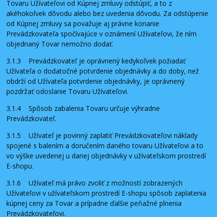
Tovaru Užívateľovi od Kúpnej zmluvy odstúpiť, a to z
akéhokoľvek dôvodu alebo bez uvedenia dôvodu. Za odstúpenie
od Kúpnej zmluvy sa považuje aj právne konanie
Prevádzkovateľa spočívajúce v oznámení Užívateľovi, že ním
objednaný Tovar nemožno dodať.
3.1.3 Prevádzkovateľ je oprávnený kedykoľvek požiadať
Užívateľa o dodatočné potvrdenie objednávky a do doby, než
obdrží od Užívateľa potvrdenie objednávky, je oprávnený
pozdržať odoslanie Tovaru Užívateľovi.
3.1.4 Spôsob zabalenia Tovaru určuje výhradne
Prevádzkovateľ.
3.1.5 Užívateľ je povinný zaplatiť Prevádzkovateľovi náklady
spojené s balením a doručením daného tovaru Užívateľovi a to
vo výške uvedenej u danej objednávky v užívateľskom prostredí
E-shopu.
3.1.6 Užívateľ má právo zvoliť z možností zobrazených
Užívateľovi v užívateľskom prostredí E-shopu spôsob zaplatenia
kúpnej ceny za Tovar a prípadne ďalšie peňažné plnenia
Prevádzkovateľovi.