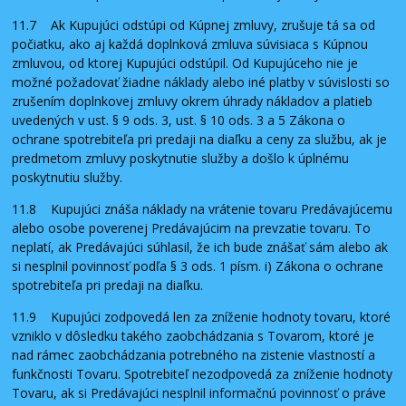
11.7 Ak Kupujúci odstúpi od Kúpnej zmluvy, zrušuje tá sa od
počiatku, ako aj každá doplnková zmluva súvisiaca s Kúpnou
zmluvou, od ktorej Kupujúci odstúpil. Od Kupujúceho nie je
možné požadovať žiadne náklady alebo iné platby v súvislosti so
zrušením doplnkovej zmluvy okrem úhrady nákladov a platieb
uvedených v ust. § 9 ods. 3, ust. § 10 ods. 3 a 5 Zákona o
ochrane spotrebiteľa pri predaji na diaľku a ceny za službu, ak je
predmetom zmluvy poskytnutie služby a došlo k úplnému
poskytnutiu služby.
11.8 Kupujúci znáša náklady na vrátenie tovaru Predávajúcemu
alebo osobe poverenej Predávajúcim na prevzatie tovaru. To
neplatí, ak Predávajúci súhlasil, že ich bude znášať sám alebo ak
si nesplnil povinnosť podľa § 3 ods. 1 písm. i) Zákona o ochrane
spotrebiteľa pri predaji na diaľku.
11.9 Kupujúci zodpovedá len za zníženie hodnoty tovaru, ktoré
vzniklo v dôsledku takého zaobchádzania s Tovarom, ktoré je
nad rámec zaobchádzania potrebného na zistenie vlastností a
funkčnosti Tovaru. Spotrebiteľ nezodpovedá za zníženie hodnoty
Tovaru, ak si Predávajúci nesplnil informačnú povinnosť o práve