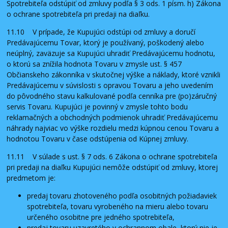
Spotrebiteľa odstúpiť od zmluvy podľa § 3 ods. 1 písm. h) Zákona
o ochrane spotrebiteľa pri predaji na diaľku.
11.10 V prípade, že Kupujúci odstúpi od zmluvy a doručí
Predávajúcemu Tovar, ktorý je používaný, poškodený alebo
neúplný, zaväzuje sa Kupujúci uhradiť Predávajúcemu hodnotu,
o ktorú sa znížila hodnota Tovaru v zmysle ust. § 457
Občianskeho zákonníka v skutočnej výške a náklady, ktoré vznikli
Predávajúcemu v súvislosti s opravou Tovaru a jeho uvedením
do pôvodného stavu kalkulované podľa cenníka pre (po)záručný
servis Tovaru. Kupujúci je povinný v zmysle tohto bodu
reklamačných a obchodných podmienok uhradiť Predávajúcemu
náhrady najviac vo výške rozdielu medzi kúpnou cenou Tovaru a
hodnotou Tovaru v čase odstúpenia od Kúpnej zmluvy.
11.11 V súlade s ust. § 7 ods. 6 Zákona o ochrane spotrebiteľa
pri predaji na diaľku Kupujúci nemôže odstúpiť od zmluvy, ktorej
predmetom je:
predaj tovaru zhotoveného podľa osobitných požiadaviek
spotrebiteľa, tovaru vyrobeného na mieru alebo tovaru
určeného osobitne pre jedného spotrebiteľa,
predaj tovaru uzavretého v ochrannom obale, ktorý nie je