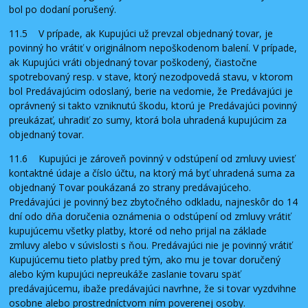
bol po dodaní porušený.
11.5 V prípade, ak Kupujúci už prevzal objednaný tovar, je
povinný ho vrátiť v originálnom nepoškodenom balení. V prípade,
ak Kupujúci vráti objednaný tovar poškodený, čiastočne
spotrebovaný resp. v stave, ktorý nezodpovedá stavu, v ktorom
bol Predávajúcim odoslaný, berie na vedomie, že Predávajúci je
oprávnený si takto vzniknutú škodu, ktorú je Predávajúci povinný
preukázať, uhradiť zo sumy, ktorá bola uhradená kupujúcim za
objednaný tovar.
11.6 Kupujúci je zároveň povinný v odstúpení od zmluvy uviesť
kontaktné údaje a číslo účtu, na ktorý má byť uhradená suma za
objednaný Tovar poukázaná zo strany predávajúceho.
Predávajúci je povinný bez zbytočného odkladu, najneskôr do 14
dní odo dňa doručenia oznámenia o odstúpení od zmluvy vrátiť
kupujúcemu všetky platby, ktoré od neho prijal na základe
zmluvy alebo v súvislosti s ňou. Predávajúci nie je povinný vrátiť
Kupujúcemu tieto platby pred tým, ako mu je tovar doručený
alebo kým kupujúci nepreukáže zaslanie tovaru späť
predávajúcemu, ibaže predávajúci navrhne, že si tovar vyzdvihne
osobne alebo prostredníctvom ním poverenej osoby.