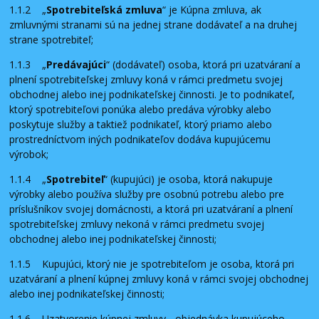
1.1.2 „
Spotrebiteľská zmluva
“ je Kúpna zmluva, ak
zmluvnými stranami sú na jednej strane dodávateľ a na druhej
strane spotrebiteľ;
1.1.3 „
Predávajúci
“ (dodávateľ) osoba, ktorá pri uzatváraní a
plnení spotrebiteľskej zmluvy koná v rámci predmetu svojej
obchodnej alebo inej podnikateľskej činnosti. Je to podnikateľ,
ktorý spotrebiteľovi ponúka alebo predáva výrobky alebo
poskytuje služby a taktiež podnikateľ, ktorý priamo alebo
prostredníctvom iných podnikateľov dodáva kupujúcemu
výrobok;
1.1.4 „
Spotrebiteľ
“ (kupujúci) je osoba, ktorá nakupuje
výrobky alebo používa služby pre osobnú potrebu alebo pre
príslušníkov svojej domácnosti, a ktorá pri uzatváraní a plnení
spotrebiteľskej zmluvy nekoná v rámci predmetu svojej
obchodnej alebo inej podnikateľskej činnosti;
1.1.5 Kupujúci, ktorý nie je spotrebiteľom je osoba, ktorá pri
uzatváraní a plnení kúpnej zmluvy koná v rámci svojej obchodnej
alebo inej podnikateľskej činnosti;
1.1.6 Uzatvorenie kúpnej zmluvy - objednávka kupujúceho