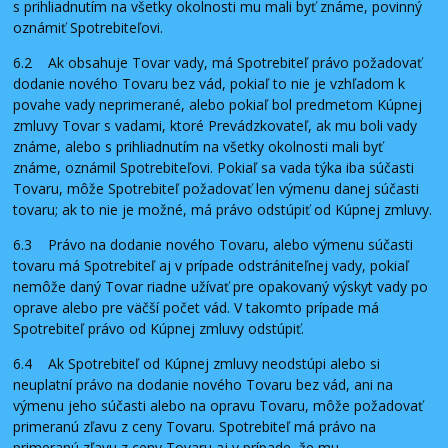
s prihliadnutím na všetky okolnosti mu mali byť známe, povinný
oznámiť Spotrebiteľovi.
6.2 Ak obsahuje Tovar vady, má Spotrebiteľ právo požadovať
dodanie nového Tovaru bez vád, pokiaľ to nie je vzhľadom k
povahe vady neprimerané, alebo pokiaľ bol predmetom Kúpnej
zmluvy Tovar s vadami, ktoré Prevádzkovateľ, ak mu boli vady
známe, alebo s prihliadnutím na všetky okolnosti mali byť
známe, oznámil Spotrebiteľovi. Pokiaľ sa vada týka iba súčasti
Tovaru, môže Spotrebiteľ požadovať len výmenu danej súčasti
tovaru; ak to nie je možné, má právo odstúpiť od Kúpnej zmluvy.
6.3 Právo na dodanie nového Tovaru, alebo výmenu súčasti
tovaru má Spotrebiteľ aj v prípade odstrániteľnej vady, pokiaľ
nemôže daný Tovar riadne užívať pre opakovaný výskyt vady po
oprave alebo pre väčší počet vád. V takomto prípade má
Spotrebiteľ právo od Kúpnej zmluvy odstúpiť.
6.4 Ak Spotrebiteľ od Kúpnej zmluvy neodstúpi alebo si
neuplatní právo na dodanie nového Tovaru bez vád, ani na
výmenu jeho súčasti alebo na opravu Tovaru, môže požadovať
primeranú zľavu z ceny Tovaru. Spotrebiteľ má právo na
primeranú zľavu z ceny Tovaru aj v prípade, že mu