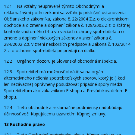
12.1 Na vzťahy neupravené týmito Obchodnými a
reklamačnými podmienkami sa vzťahujú príslušné ustanovenia
Občianskeho zákonníka, zákona č. 22/2004 Z.z. o elektronickom
obchode a o zmene a doplnení zákona č. 128/2002 Z.z. o štátnej
kontrole vnútorného trhu vo veciach ochrany spotrebiteľa a o
zmene a doplnení niektorých zákonov v znení zákona č.
284/2002 Z.z. v znení neskorších predpisov a Zákona č. 102/2014
Z.z. o ochrane spotrebiteľa pri predaji na diaľku.
12.2 Orgánom dozoru je Slovenská obchodná inšpekcia.
12.3 Spotrebiteľ má možnosť obrátiť sa na orgán
alternatívneho riešenia spotrebiteľských sporov, ktorý je (i keď
len nezáväzne) oprávnený posudzovať prípadné spory medzi
Spotrebiteľom ako zákazníkom E-shopu a Prevádzkovateľom E-
shopu.
12.4 Tieto obchodné a reklamačné podmienky nadobúdajú
účinnosť voči Kupujúcemu uzavretím Kúpnej zmluvy.
13 Rozhodné právo
13.1 Tieto Obchodné podmienky, ako aj Kúpna zmluva, sa