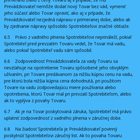
Prevádzkovateľ nemôže dodať nový Tovar bez vád, vymeniť
jeho súčasť alebo Tovar opraviť, ako aj v prípade, že
Prevádzkovateľ nezjedná nápravu v primeranej dobe, alebo ak
by zjednanie nápravy spôsobilo Spotrebiteľovi značné obtiaže.
6.5 Právo z vadného plnenia Spotrebiteľovi neprináleží, pokiaľ
Spotrebiteľ pred prevzatím Tovaru vedel, že Tovar má vadu,
alebo pokiaľ Spotrebiteľ vadu sám spôsobil.
6.6 Zodpovednosť Prevádzkovateľa za vady Tovaru sa
nevzťahuje na opotrebenie Tovaru spôsobené jeho obvyklým
užívaním, pri Tovare predávanom za nižšiu kúpnu cenu na vadu,
pre ktorú bola nižšia kúpna cena dohodnutá, pri použitom
Tovare na vadu zodpovedajúcu miere používania alebo
opotrebenia, ktorú Tovar mal pri prevzatí Spotrebiteľom, alebo
ak to vyplýva z povahy Tovaru.
6.7 Ak je na Tovar poskytovaná záruka, Spotrebiteľ má právo
uplatniť zodpovednosť z vadného plnenia v záručnej dobe.
6.8 Na žiadosť Spotrebiteľa je Prevádzkovateľ povinný
poskytnúť Spotrebiteľovi záručný list. Ak to povaha Tovaru