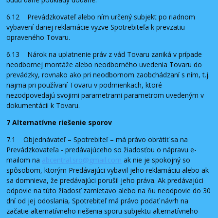
6.12 Prevádzkovateľ alebo ním určený subjekt po riadnom
vybavení danej reklamácie vyzve Spotrebiteľa k prevzatiu
opraveného Tovaru.
6.13 Nárok na uplatnenie práv z vád Tovaru zaniká v prípade
neodbornej montáže alebo neodborného uvedenia Tovaru do
prevádzky, rovnako ako pri neodbornom zaobchádzaní s ním, t.j.
najmä pri používaní Tovaru v podmienkach, ktoré
nezodpovedajú svojimi parametrami parametrom uvedeným v
dokumentácii k Tovaru.
7 Alternatívne riešenie sporov
7.1 Objednávateľ – Spotrebiteľ – má právo obrátiť sa na
Prevádzkovateľa - predávajúceho so žiadosťou o nápravu e-
mailom na
abcentral.sro@gmail.com
ak nie je spokojný so
spôsobom, ktorým Predávajúci vybavil jeho reklamáciu alebo ak
sa domnieva, že predávajúci porušil jeho práva. Ak predávajúci
odpovie na túto žiadosť zamietavo alebo na ňu neodpovie do 30
dní od jej odoslania, Spotrebiteľ má právo podať návrh na
začatie alternatívneho riešenia sporu subjektu alternatívneho