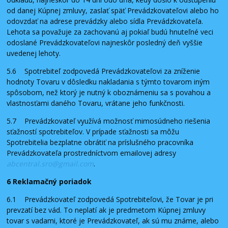
od danej Kúpnej zmluvy, zaslať späť Prevádzkovateľovi alebo ho
odovzdať na adrese prevádzky alebo sídla Prevádzkovateľa.
Lehota sa považuje za zachovanú aj pokiaľ budú hnuteľné veci
odoslané Prevádzkovateľovi najneskôr posledný deň vyššie
uvedenej lehoty.
5.6 Spotrebiteľ zodpovedá Prevádzkovateľovi za zníženie
hodnoty Tovaru v dôsledku nakladania s týmto tovarom iným
spôsobom, než ktorý je nutný k oboznámeniu sa s povahou a
vlastnosťami daného Tovaru, vrátane jeho funkčnosti.
5.7 Prevádzkovateľ využívá možnosť mimosúdneho riešenia
sťažností spotrebiteľov. V prípade sťažnosti sa môžu
Spotrebitelia bezplatne obrátiť na príslušného pracovníka
Prevádzkovateľa prostredníctvom emailovej adresy
abcentral.sro@gmail.com
.
6 Reklamačný poriadok
6.1 Prevádzkovateľ zodpovedá Spotrebiteľovi, že Tovar je pri
prevzatí bez vád. To neplatí ak je predmetom Kúpnej zmluvy
tovar s vadami, ktoré je Prevádzkovateľ, ak sú mu známe, alebo