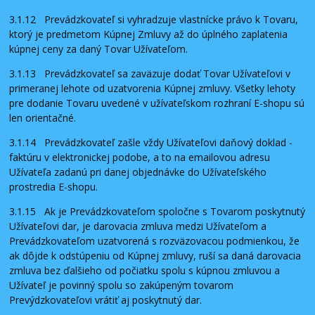
3.1.12 Prevádzkovateľ si vyhradzuje vlastnícke právo k Tovaru,
ktorý je predmetom Kúpnej Zmluvy až do úplného zaplatenia
kúpnej ceny za daný Tovar Užívateľom.
3.1.13 Prevádzkovateľ sa zaväzuje dodať Tovar Užívateľovi v
primeranej lehote od uzatvorenia Kúpnej zmluvy. Všetky lehoty
pre dodanie Tovaru uvedené v užívateľskom rozhraní E-shopu sú
len orientačné.
3.1.14 Prevádzkovateľ zašle vždy Užívateľovi daňový doklad -
faktúru v elektronickej podobe, a to na emailovou adresu
Užívateľa zadanú pri danej objednávke do Užívateľského
prostredia E-shopu.
3.1.15 Ak je Prevádzkovateľom spoločne s Tovarom poskytnutý
Užívateľovi dar, je darovacia zmluva medzi Užívateľom a
Prevádzkovateľom uzatvorená s rozväzovacou podmienkou, že
ak dôjde k odstúpeniu od Kúpnej zmluvy, ruší sa daná darovacia
zmluva bez ďalšieho od počiatku spolu s kúpnou zmluvou a
Užívateľ je povinný spolu so zakúpeným tovarom
Prevýdzkovateľovi vrátiť aj poskytnutý dar.