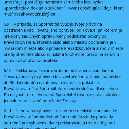
umožňuje, postačuje namiesto záručného listu vydať
Spotrebiteľovi doklad o zakúpení Tovaru obsahujúci údaje, ktoré
musí obsahovať záručný list.
6.9 V prípade, že Spotrebiteľ využije svoje právo na
odstránenie vád Tovaru jeho opravou, pri Tovare, pri ktorom je
pre účely záručných opráv určený podnikateľ odlišný od
Prevádzkovateľa, ktorého sídlo alebo miesto podnikania je v
rovnakom mieste ako v prípade Prevádzkovateľa alebo v mieste
pre Spotrebiteľa bližšom, uplatní Spotrebiteľ právo na záručnú
opravu u tohoto podnikateľa.
6.10 Reklamácia Tovaru, vrátane odstránenia vád daného
Tovaru, musí byť vybavená bez zbytočného odkladu, najneskôr
do 30 dní odo dňa uplatnenia reklamácie, pokiaľ sa
Prevádzkovateľ so Spotrebiteľom nedohodnú na dlhšej lehote.
Po uplynutí tejto lehoty má Spotrebiteľ rovnaké práva, akoby sa
jednalo o podstatné porušenie Zmluvy.
6.11 Lehota na vybavenie reklamácie neplynie v prípade, že
Prevádzkovateľ neobdržal od Spotrebiteľa všetky podklady
potrebné pre vybavenie danej reklamácie, a to do doby, než
budú dané podklady dodané.