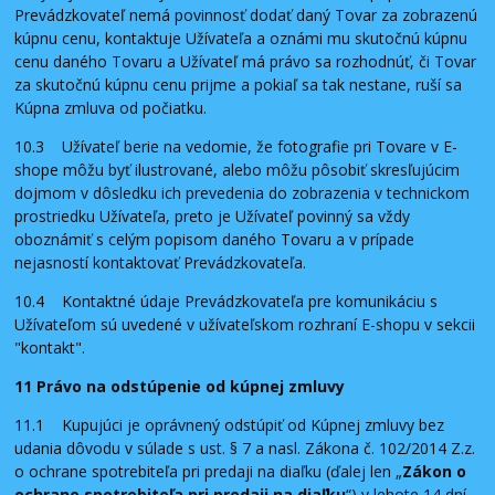
Prevádzkovateľ nemá povinnosť dodať daný Tovar za zobrazenú
kúpnu cenu, kontaktuje Užívateľa a oznámi mu skutočnú kúpnu
cenu daného Tovaru a Užívateľ má právo sa rozhodnúť, či Tovar
za skutočnú kúpnu cenu prijme a pokiaľ sa tak nestane, ruší sa
Kúpna zmluva od počiatku.
10.3 Užívateľ berie na vedomie, že fotografie pri Tovare v E-
shope môžu byť ilustrované, alebo môžu pôsobiť skresľujúcim
dojmom v dôsledku ich prevedenia do zobrazenia v technickom
prostriedku Užívateľa, preto je Užívateľ povinný sa vždy
oboznámiť s celým popisom daného Tovaru a v prípade
nejasností kontaktovať Prevádzkovateľa.
10.4 Kontaktné údaje Prevádzkovateľa pre komunikáciu s
Užívateľom sú uvedené v užívateľskom rozhraní E-shopu v sekcii
"kontakt".
11 Právo na odstúpenie od kúpnej zmluvy
11.1 Kupujúci je oprávnený odstúpiť od Kúpnej zmluvy bez
udania dôvodu v súlade s ust. § 7 a nasl. Zákona č. 102/2014 Z.z.
o ochrane spotrebiteľa pri predaji na diaľku (ďalej len „
Zákon o
ochrane spotrebiteľa pri predaji na diaľku
“) v lehote 14 dní