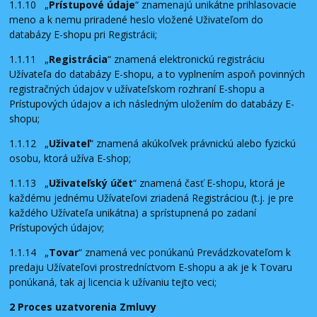
1.1.10 „
Prístupové údaje
“ znamenajú unikátne prihlasovacie
meno a k nemu priradené heslo vložené Uživateľom do
databázy E-shopu pri Registrácii;
1.1.11 „
Registrácia
“ znamená elektronickú registráciu
Užívateľa do databázy E-shopu, a to vyplnením aspoň povinných
registračných údajov v užívateľskom rozhraní E-shopu a
Prístupových údajov a ich následným uložením do databázy E-
shopu;
1.1.12 „
Uživateľ
“ znamená akúkoľvek právnickú alebo fyzickú
osobu, ktorá užíva E-shop;
1.1.13 „
Uživateľský účet
“ znamená časť E-shopu, ktorá je
každému jednému Užívateľovi zriadená Registráciou (t.j. je pre
každého Užívateľa unikátna) a sprístupnená po zadaní
Prístupových údajov;
1.1.14 „
Tovar
“ znamená vec ponúkanú Prevádzkovateľom k
predaju Užívateľovi prostredníctvom E-shopu a ak je k Tovaru
ponúkaná, tak aj licencia k užívaniu tejto veci;
2 Proces uzatvorenia Zmluvy