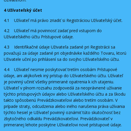
4 Užívateľský účet
4.1 Užívateľ má právo zriadiť si Registráciou Užívateľský účet.
4.2 Užívateľ má povinnosť zadať pred vstupom do
Užívateľského účtu Prístupové údaje.
4.3 Identifikačné údaje Uživateľa zadané pri Registrácii sa
považujú za údaje zadané pri objednávke každého Tovaru, ktorú
Uživatele učiní po prihlásení sa do svojho Užívateľského účtu.
4.4 Užívateľ nesmie poskytovať tretím osobám Prístupové
údaje, ani akýkoľvek iný prístup do Užívateľského účtu. Užívateľ
je povinný učiniť všetky primerané opatrenia k ich utajeniu.
Užívateľ v plnom rozsahu zodpovedá za neoprávnené užívanie
týchto prístupových údajov alebo Užívateľského účtu a za škodu
takto spôsobenú Prevádzkovateľovi alebo tretím osobám. V
prípade straty, odcudzenia alebo iného narušenia práva užívania
týchto hesiel je Užívateľ povinný oznámiť túto skutočnosť bez
zbytočného odkaldu Prevádzkovateľovi. Prevádzkovateľ v
primeranej lehote poskytne Užívateľovi nové prístupové údaje.