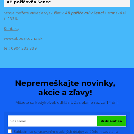
AB požičovňa Senec
Stroje môžete vidieť a vyskúšať v
AB požičovni v Senci
, Pezinská ul.
č. 2336.
Kontakt
:
www.abpozicovna.sk
tel.: 0904 333 339
Nepremeškajte novinky,
akcie a zľavy!
Môžete sa kedykoľvek odhlásiť. Zasielame raz za 14 dní.
Prihlásiť sa
Súhlasím so
spracovaním osobných údajov
za účelom zasielania