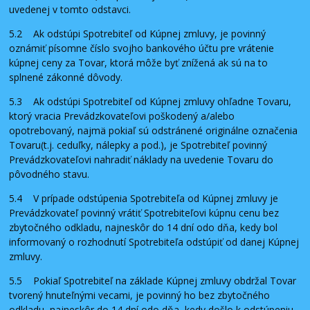
uvedenej v tomto odstavci.
5.2 Ak odstúpi Spotrebiteľ od Kúpnej zmluvy, je povinný
oznámiť písomne číslo svojho bankového účtu pre vrátenie
kúpnej ceny za Tovar, ktorá môže byť znížená ak sú na to
splnené zákonné dôvody.
5.3 Ak odstúpi Spotrebiteľ od Kúpnej zmluvy ohľadne Tovaru,
ktorý vracia Prevádzkovateľovi poškodený a/alebo
opotrebovaný, najmä pokiaľ sú odstránené originálne označenia
Tovaru(t.j. ceduľky, nálepky a pod.), je Spotrebiteľ povinný
Prevádzkovateľovi nahradiť náklady na uvedenie Tovaru do
pôvodného stavu.
5.4 V prípade odstúpenia Spotrebiteľa od Kúpnej zmluvy je
Prevádzkovateľ povinný vrátiť Spotrebiteľovi kúpnu cenu bez
zbytočného odkladu, najneskôr do 14 dní odo dňa, kedy bol
informovaný o rozhodnutí Spotrebiteľa odstúpiť od danej Kúpnej
zmluvy.
5.5 Pokiaľ Spotrebiteľ na základe Kúpnej zmluvy obdržal Tovar
tvorený hnuteľnými vecami, je povinný ho bez zbytočného
odkladu, najneskôr do 14 dní odo dňa, kedy došlo k odstúpeniu