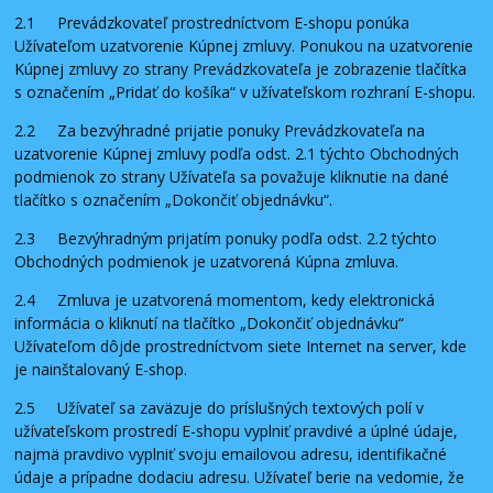
2.1 Prevádzkovateľ prostredníctvom E-shopu ponúka
Užívateľom uzatvorenie Kúpnej zmluvy. Ponukou na uzatvorenie
Kúpnej zmluvy zo strany Prevádzkovateľa je zobrazenie tlačítka
s označením „Pridať do košíka“ v užívateľskom rozhraní E-shopu.
2.2 Za bezvýhradné prijatie ponuky Prevádzkovateľa na
uzatvorenie Kúpnej zmluvy podľa odst. 2.1 týchto Obchodných
podmienok zo strany Užívateľa sa považuje kliknutie na dané
tlačítko s označením „Dokončiť objednávku“.
2.3 Bezvýhradným prijatím ponuky podľa odst. 2.2 týchto
Obchodných podmienok je uzatvorená Kúpna zmluva.
2.4 Zmluva je uzatvorená momentom, kedy elektronická
informácia o kliknutí na tlačítko „Dokončiť objednávku“
Užívateľom dôjde prostredníctvom siete Internet na server, kde
je nainštalovaný E-shop.
2.5 Užívateľ sa zaväzuje do príslušných textových polí v
užívateľskom prostredí E-shopu vyplniť pravdivé a úplné údaje,
najmä pravdivo vyplniť svoju emailovou adresu, identifikačné
údaje a prípadne dodaciu adresu. Užívateľ berie na vedomie, že