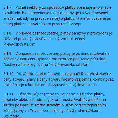
3.1.7 Pokiaľ niektorý zo spôsobov platby obsahuje informácie
o nákladoch na prevedenie takejto platby, je Užívateľ povinný
znášať náklady na prevedenie tejto platby, ktoré sú uvedené pri
danej platbe v užívateľskom prostredí E-shopu.
3.1.8 V prípade bezhotovostnej platby bankovým prevodom je
Užívateľ povinný uviesť variabilný symbol určený
Prevádzkovateľom.
3.1.9 V prípade bezhotovostnej platby je povinnosť Užívateľa
zaplatiť kúpnu cenu splnená momentom pripísania príslušnej
čiastky na bankový účet určený Prevádzkovateľom.
3.1.10 Prevádzkovateľ má právo poskytnúť Užívateľovi zľavu z
ceny Tovaru. Zľavy z ceny Tovaru možno vzájomne kombinovať,
pokiaľ nie je u konkrétnej zľavy uvedené výslovne inak.
3.1.11 Súčasťou kúpnej ceny za Tovar nie sú žiadne platby,
poplatky alebo iné odmeny, ktoré musí Užívateľ vynaložiť na
služby poskytnuté tretím stranámi v súvislosti so zaplatením
kúpnej ceny za Tovar; tieto náklady sú výhradne nákladmi
Užívateľa.