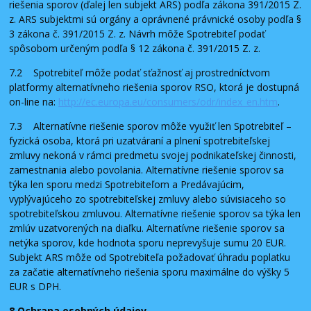
riešenia sporov (ďalej len subjekt ARS) podľa zákona 391/2015 Z.
z. ARS subjektmi sú orgány a oprávnené právnické osoby podľa §
3 zákona č. 391/2015 Z. z. Návrh môže Spotrebiteľ podať
spôsobom určeným podľa § 12 zákona č. 391/2015 Z. z.
7.2 Spotrebiteľ môže podať sťažnosť aj prostredníctvom
platformy alternatívneho riešenia sporov RSO, ktorá je dostupná
on-line na:
http://ec.europa.eu/consumers/odr/index_en.htm
.
7.3 Alternatívne riešenie sporov môže využiť len Spotrebiteľ –
fyzická osoba, ktorá pri uzatváraní a plnení spotrebiteľskej
zmluvy nekoná v rámci predmetu svojej podnikateľskej činnosti,
zamestnania alebo povolania. Alternatívne riešenie sporov sa
týka len sporu medzi Spotrebiteľom a Predávajúcim,
vyplývajúceho zo spotrebiteľskej zmluvy alebo súvisiaceho so
spotrebiteľskou zmluvou. Alternatívne riešenie sporov sa týka len
zmlúv uzatvorených na diaľku. Alternatívne riešenie sporov sa
netýka sporov, kde hodnota sporu neprevyšuje sumu 20 EUR.
Subjekt ARS môže od Spotrebiteľa požadovať úhradu poplatku
za začatie alternatívneho riešenia sporu maximálne do výšky 5
EUR s DPH.
8 Ochrana osobných údajov