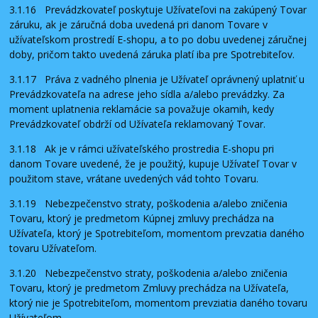
3.1.16 Prevádzkovateľ poskytuje Užívateľovi na zakúpený Tovar
záruku, ak je záručná doba uvedená pri danom Tovare v
užívateľskom prostredí E-shopu, a to po dobu uvedenej záručnej
doby, pričom takto uvedená záruka platí iba pre Spotrebiteľov.
3.1.17 Práva z vadného plnenia je Užívateľ oprávnený uplatniť u
Prevádzkovateľa na adrese jeho sídla a/alebo prevádzky. Za
moment uplatnenia reklamácie sa považuje okamih, kedy
Prevádzkovateľ obdrží od Užívateľa reklamovaný Tovar.
3.1.18 Ak je v rámci užívateľského prostredia E-shopu pri
danom Tovare uvedené, že je použitý, kupuje Užívateľ Tovar v
použitom stave, vrátane uvedených vád tohto Tovaru.
3.1.19 Nebezpečenstvo straty, poškodenia a/alebo zničenia
Tovaru, ktorý je predmetom Kúpnej zmluvy prechádza na
Užívateľa, ktorý je Spotrebiteľom, momentom prevzatia daného
tovaru Užívateľom.
3.1.20 Nebezpečenstvo straty, poškodenia a/alebo zničenia
Tovaru, ktorý je predmetom Zmluvy prechádza na Užívateľa,
ktorý nie je Spotrebiteľom, momentom prevziatia daného tovaru
Užívateľom.