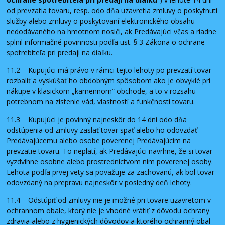
od prevzatia tovaru, resp. odo dňa uzavretia zmluvy o poskytnutí
služby alebo zmluvy o poskytovaní elektronického obsahu
nedodávaného na hmotnom nosiči, ak Predávajúci včas a riadne
splnil informačné povinnosti podľa ust. § 3 Zákona o ochrane
spotrebiteľa pri predaji na diaľku.
11.2 Kupujúci má právo v rámci tejto lehoty po prevzatí tovar
rozbaliť a vyskúšať ho obdobným spôsobom ako je obvyklé pri
nákupe v klasickom „kamennom“ obchode, a to v rozsahu
potrebnom na zistenie vád, vlastností a funkčnosti tovaru.
11.3 Kupujúci je povinný najneskôr do 14 dní odo dňa
odstúpenia od zmluvy zaslať tovar späť alebo ho odovzdať
Predávajúcemu alebo osobe poverenej Predávajúcim na
prevzatie tovaru. To neplatí, ak Predávajúci navrhne, že si tovar
vyzdvihne osobne alebo prostredníctvom ním poverenej osoby.
Lehota podľa prvej vety sa považuje za zachovanú, ak bol tovar
odovzdaný na prepravu najneskôr v posledný deň lehoty.
11.4 Odstúpiť od zmluvy nie je možné pri tovare uzavretom v
ochrannom obale, ktorý nie je vhodné vrátiť z dôvodu ochrany
zdravia alebo z hygienických dôvodov a ktorého ochranný obal