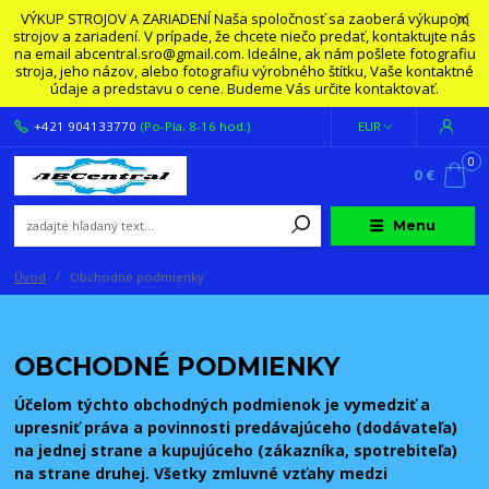
VÝKUP STROJOV A ZARIADENÍ Naša spoločnosť sa zaoberá výkupom
strojov a zariadení. V prípade, že chcete niečo predať, kontaktujte nás
na email abcentral.sro@gmail.com. Ideálne, ak nám pošlete fotografiu
stroja, jeho názov, alebo fotografiu výrobného štítku, Vaše kontaktné
údaje a predstavu o cene. Budeme Vás určite kontaktovať.
+421 904133770
(Po-Pia, 8-16 hod.)
EUR
0
0 €
Menu
Úvod
Obchodné podmienky
OBCHODNÉ PODMIENKY
Účelom týchto obchodných podmienok je vymedziť a
upresniť práva a povinnosti predávajúceho (dodávateľa)
na jednej strane a kupujúceho (zákazníka, spotrebiteľa)
na strane druhej. Všetky zmluvné vzťahy medzi