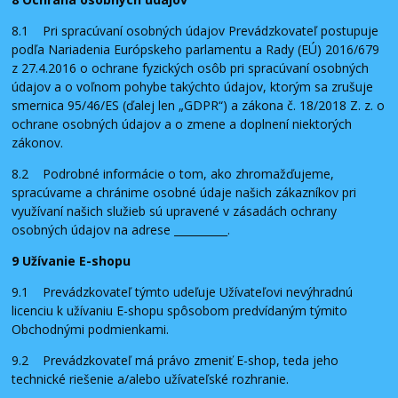
8.1 Pri spracúvaní osobných údajov Prevádzkovateľ postupuje
podľa Nariadenia Európskeho parlamentu a Rady (EÚ) 2016/679
z 27.4.2016 o ochrane fyzických osôb pri spracúvaní osobných
údajov a o voľnom pohybe takýchto údajov, ktorým sa zrušuje
smernica 95/46/ES (ďalej len „GDPR“) a zákona č. 18/2018 Z. z. o
ochrane osobných údajov a o zmene a doplnení niektorých
zákonov.
8.2 Podrobné informácie o tom, ako zhromažďujeme,
spracúvame a chránime osobné údaje našich zákazníkov pri
využívaní našich služieb sú upravené v zásadách ochrany
osobných údajov na adrese __________.
9 Užívanie E-shopu
9.1 Prevádzkovateľ týmto udeľuje Užívateľovi nevýhradnú
licenciu k užívaniu E-shopu spôsobom predvídaným týmito
Obchodnými podmienkami.
9.2 Prevádzkovateľ má právo zmeniť E-shop, teda jeho
technické riešenie a/alebo užívateľské rozhranie.