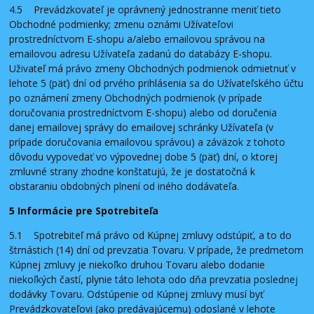
4.5 Prevádzkovateľ je oprávnený jednostranne meniť tieto
Obchodné podmienky; zmenu oznámi Užívateľovi
prostredníctvom E-shopu a/alebo emailovou správou na
emailovou adresu Užívateľa zadanú do databázy E-shopu.
Uživateľ má právo zmeny Obchodných podmienok odmietnuť v
lehote 5 (päť) dní od prvého prihlásenia sa do Užívateľského účtu
po oznámení zmeny Obchodných podmienok (v prípade
doručovania prostredníctvom E-shopu) alebo od doručenia
danej emailovej správy do emailovej schránky Užívateľa (v
prípade doručovania emailovou správou) a záväzok z tohoto
dôvodu vypovedať vo výpovednej dobe 5 (päť) dní, o ktorej
zmluvné strany zhodne konštatujú, že je dostatočná k
obstaraniu obdobných plnení od iného dodávateľa.
5 Informácie pre Spotrebiteľa
5.1 Spotrebiteľ má právo od Kúpnej zmluvy odstúpiť, a to do
štrnástich (14) dní od prevzatia Tovaru. V prípade, že predmetom
Kúpnej zmluvy je niekoľko druhou Tovaru alebo dodanie
niekoľkých častí, plynie táto lehota odo dňa prevzatia poslednej
dodávky Tovaru. Odstúpenie od Kúpnej zmluvy musí byť
Prevádzkovateľovi (ako predávajúcemu) odoslané v lehote