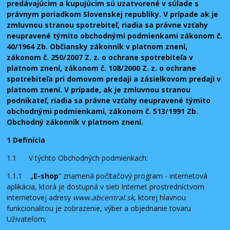
predávajúcim a kupujúcim sú uzatvorené v súlade s
právnym poriadkom Slovenskej republiky. V prípade ak je
zmluvnou stranou spotrebiteľ, riadia sa právne vzťahy
neupravené týmito obchodnými podmienkami zákonom č.
40/1964 Zb. Občiansky zákonník v platnom znení,
zákonom č. 250/2007 Z. z. o ochrane spotrebiteľa v
platnom znení, zákonom č. 108/2000 Z. z. o ochrane
spotrebiteľa pri domovom predaji a zásielkovom predaji v
platnom znení. V prípade, ak je zmluvnou stranou
podnikateľ, riadia sa právne vzťahy neupravené týmito
obchodnými podmienkami, zákonom č. 513/1991 Zb.
Obchodný zákonník v platnom znení.
1 Definícia
1.1 V týchto Obchodných podmienkach:
1.1.1 „
E-shop
“ znamená počítačový program - internetová
aplikácia, ktorá je dostupná v sieti Internet prostredníctvom
internetovej adresy
www.abcentral.sk
, ktorej hlavnou
funkcionalitou je zobrazenie, výber a objednanie tovaru
Uživateľom;