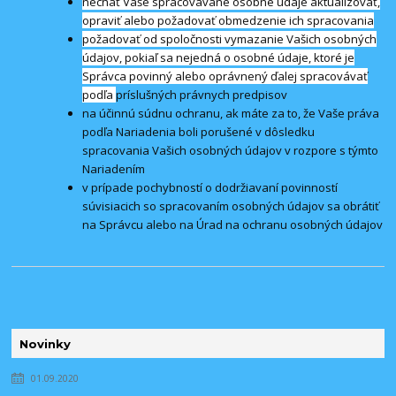
nechať Vaše spracovávané osobné údaje aktualizovať,
opraviť alebo požadovať obmedzenie ich spracovania
požadovať od spoločnosti vymazanie Vašich osobných
údajov, pokiaľ sa nejedná o osobné údaje, ktoré je
Správca povinný alebo oprávnený ďalej spracovávať
podľa
príslušných právnych predpisov
na účinnú súdnu ochranu, ak máte za to, že Vaše práva
podľa Nariadenia boli porušené v dôsledku
spracovania Vašich osobných údajov v rozpore s týmto
Nariadením
v prípade pochybností o dodržiavaní povinností
súvisiacich so spracovaním osobných údajov sa obrátiť
na Správcu alebo na Úrad na ochranu osobných údajov
Novinky
01.09.2020