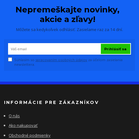
Nepremeškajte novinky,
akcie a zľavy!
Môžete sa kedykoľvek odhlásiť. Zasielame raz za 14 dní.
Prihlásiť sa
Súhlasím so
spracovaním osobných údajov
za účelom zasielania
newslettera.
INFORMÁCIE PRE ZÁKAZNÍKOV
O nás
Ako nakupovať
Obchodné podmienky