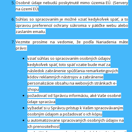
Osobné údaje nebudú poskytnuté mimo územia EÚ. (Servery
na území EÚ)
Súhlas so spracovaním je možné vziať kedykoľvek späť, a to
úpravou preferencií ochrany súkromia v pätičke webu alebo
zaslaním emailu.
Vezmite prosíme na vedomie, že podľa Nariadenia máte
právo:
vziať súhlas so spracovaním osobných údajov
kedykoľvek späť, toto späť vzatie bude mať za
následok zabránenie spúšťania remarketingových
kódov reklamných nástrojov a zabránenie
personalizácie obsahu na webových stránkach e-
shopu
požadovať od Správcu informáciu, aké Vaše osobné
údaje spracúva
vyžiadať si u Správcu prístup k Vašim spracovávaným
osobným údajom a požadovať o ich kópiu
u automatizovane spracovaných osobných údajov na
ich prenositeľnosť