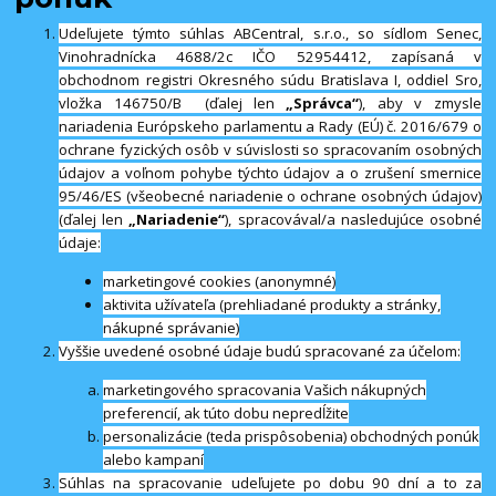
Udeľujete týmto súhlas ABCentral, s.r.o., so sídlom Senec,
Vinohradnícka 4688/2c IČO 52954412, zapísaná v
obchodnom registri Okresného súdu Bratislava I, oddiel Sro,
vložka 146750/B (ďalej len
„Správca“
), aby v zmysle
nariadenia Európskeho parlamentu a Rady (EÚ) č. 2016/679 o
ochrane fyzických osôb v súvislosti so spracovaním osobných
údajov a voľnom pohybe týchto údajov a o zrušení smernice
95/46/ES (všeobecné nariadenie o ochrane osobných údajov)
(ďalej len
„Nariadenie“
), spracovával/a nasledujúce osobné
údaje:
marketingové cookies (anonymné)
aktivita užívateľa (prehliadané produkty a stránky,
nákupné správanie)
Vyššie uvedené osobné údaje budú spracované za účelom:
marketingového spracovania Vašich nákupných
preferencií, ak túto dobu nepredĺžite
personalizácie (teda prispôsobenia) obchodných ponúk
alebo kampaní
Súhlas na spracovanie udeľujete po dobu 90 dní a to za