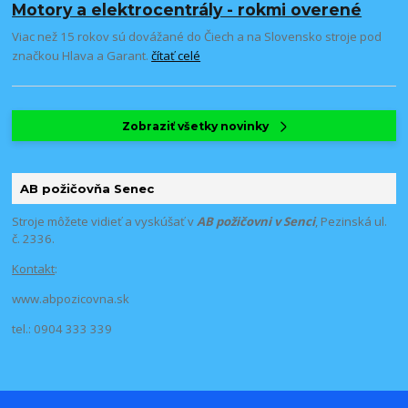
Motory a elektrocentrály - rokmi overené
Viac než 15 rokov sú dovážané do Čiech a na Slovensko stroje pod
značkou Hlava a Garant.
čítať celé
Zobraziť všetky novinky
AB požičovňa Senec
Stroje môžete vidieť a vyskúšať v
AB požičovni v Senci
, Pezinská ul.
č. 2336.
Kontakt
:
www.abpozicovna.sk
tel.: 0904 333 339