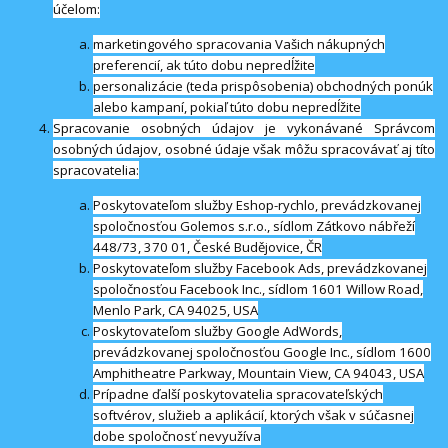
účelom:
marketingového spracovania Vašich nákupných
preferencií, ak túto dobu nepredĺžite
personalizácie (teda prispôsobenia) obchodných ponúk
alebo kampaní, pokiaľ túto dobu nepredĺžite
Spracovanie osobných údajov je vykonávané Správcom
osobných údajov, osobné údaje však môžu spracovávať aj títo
spracovatelia:
Poskytovateľom služby Eshop-rychlo, prevádzkovanej
spoločnosťou Golemos s.r.o., sídlom Zátkovo nábřeží
448/73, 370 01, České Budějovice, ČR
Poskytovateľom služby Facebook Ads, prevádzkovanej
spoločnosťou Facebook Inc., sídlom 1601 Willow Road,
Menlo Park, CA 94025, USA
Poskytovateľom služby Google AdWords,
prevádzkovanej spoločnosťou Google Inc., sídlom 1600
Amphitheatre Parkway, Mountain View, CA 94043, USA
Prípadne ďalší poskytovatelia spracovateľských
softvérov, služieb a aplikácií, ktorých však v súčasnej
dobe spoločnosť nevyužíva