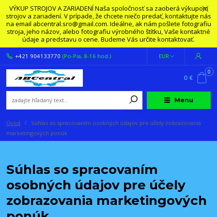
VÝKUP STROJOV A ZARIADENÍ Naša spoločnosť sa zaoberá výkupom
strojov a zariadení. V prípade, že chcete niečo predať, kontaktujte nás
na email abcentral.sro@gmail.com. Ideálne, ak nám pošlete fotografiu
stroja, jeho názov, alebo fotografiu výrobného štítku, Vaše kontaktné
údaje a predstavu o cene. Budeme Vás určite kontaktovať.
+421 904133770
(Po-Pia, 8-16 hod.)
EUR
0
0 €
Menu
Úvod
Súhlas so spracovaním osobných údajov pre účely zobrazovania
marketingových ponúk
Súhlas so spracovaním
osobných údajov pre účely
zobrazovania marketingových
ponúk