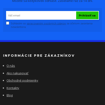
Môžete sa kedykoľvek odhlásiť. Zasielame raz za 14 dní.
Prihlásiť sa
Súhlasím so
spracovaním osobných údajov
za účelom zasielania
newslettera.
INFORMÁCIE PRE ZÁKAZNÍKOV
O nás
Ako nakupovať
Obchodné podmienky
Kontakty
Blog