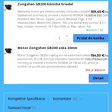
Zongshen GB200 kónická hriadeľ
Náhradný motor pre elektrocentrály s kónickou hriadeľou.
159,45 €
/
ks
Zástavbové rozmery sú zhodné s motormi HONDA GX 160 až 210.
129,63 €
bez DPH
Podobné ako Heron, Zipper, Loncin, Medveď, Fogo, a iné.
VŕtaniexZdvih: 68x54 mm Objem: 196 ccm Kompresný pomer: 8.5:1
Max. krútiaci moment: 10.7 Nm/2500 ot. Max. výkon: 4.8...
Skladom 1 ks
Pridať do košíka
Motor Zongshen GB200 oska 20mm
Motor Zongshen GB200 s výstupom na vodorovnú hriadeľ s
154,50 €
/
ks
priemerom 20 x 58 mm (od olejového tesnenia 64 mm). Zástavbové
125,61 €
bez DPH
rozmery sú zhodné s motormi HONDA GX 160 až 210, preto je
možné ich použiť ako plnohodnotnú náhradu.
Nie je skladom
Detail
Kompletné špecifikácie
Komentáre
0
Súvisiaci tovar
5