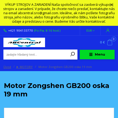
VÝKUP STROJOV A ZARIADENÍ Naša spoločnosť sa zaoberá výkupom
strojov a zariadení. V prípade, že chcete niečo predať, kontaktujte nás
na email abcentral.sro@gmail.com. Ideálne, ak nám pošlete fotografiu
stroja, jeho názov, alebo fotografiu výrobného štítku, Vaše kontaktné
údaje a predstavu o cene. Budeme Vás určite kontaktovať.
+421 904133770
(Po-Pia, 8-16 hod.)
EUR
0
0 €
Menu
Úvod
► MOTORY
Motor Zongshen GB200 oska 19 mm
Motor Zongshen GB200 oska
19 mm