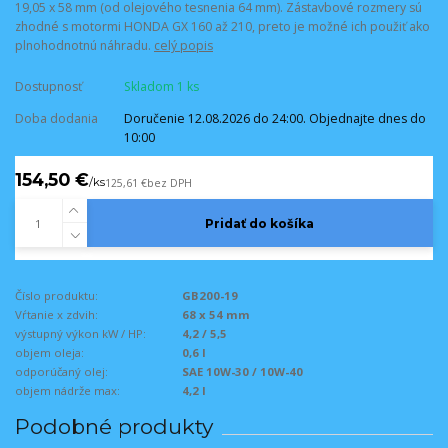
19,05 x 58 mm (od olejového tesnenia 64 mm). Zástavbové rozmery sú
zhodné s motormi HONDA GX 160 až 210, preto je možné ich použiť ako
plnohodnotnú náhradu.
celý popis
Dostupnosť
Skladom 1 ks
Doba dodania
Doručenie 12.08.2026 do 24:00. Objednajte dnes do
10:00
154,50 €
/
ks
125,61 €
bez DPH
Pridať do košíka
Číslo produktu:
GB200-19
Vŕtanie x zdvih:
68 x 54 mm
výstupný výkon kW / HP:
4,2 / 5,5
objem oleja:
0,6 l
odporúčaný olej:
SAE 10W-30 / 10W-40
objem nádrže max:
4,2 l
Podobné produkty