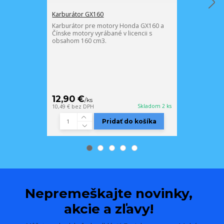
Karburátor GX160
Bubienok štar
Karburátor pre motory Honda GX160 a
Pre motory 5,5 
Čínske motory vyrábané v licencii s
196 cm 3 a 7 
obsahom 160 cm3.
12,90 €
5,24 €
/
ks
/
ks
Skladom 2 ks
10,49 €
bez DPH
4,26 €
bez DPH
Pridať do košíka
Nepremeškajte novinky,
akcie a zľavy!