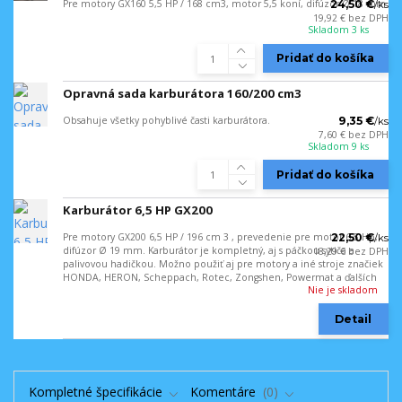
Pre motory GX160 5,5 HP / 168 cm3, motor 5,5 koní, difúzor Ø 18 mm
24,50 €
/
ks
19,92 €
bez DPH
Skladom 3 ks
Pridať do košíka
Opravná sada karburátora 160/200 cm3
Obsahuje všetky pohyblivé časti karburátora.
9,35 €
/
ks
7,60 €
bez DPH
Skladom 9 ks
Pridať do košíka
Karburátor 6,5 HP GX200
Pre motory GX200 6,5 HP / 196 cm 3 , prevedenie pre motor 6,5 Hp,
22,50 €
/
ks
difúzor Ø 19 mm. Karburátor je kompletný, aj s páčkou sytiča a
18,29 €
bez DPH
palivovou hadičkou. Možno použiť aj pre motory a iné stroje značiek
HONDA, HERON, Scheppach, Rotec, Zongshen, Powermat a ďalších
Nie je skladom
Detail
Kompletné špecifikácie
Komentáre
0