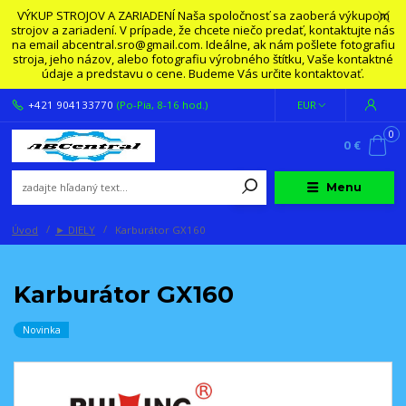
VÝKUP STROJOV A ZARIADENÍ Naša spoločnosť sa zaoberá výkupom
strojov a zariadení. V prípade, že chcete niečo predať, kontaktujte nás
na email abcentral.sro@gmail.com. Ideálne, ak nám pošlete fotografiu
stroja, jeho názov, alebo fotografiu výrobného štítku, Vaše kontaktné
údaje a predstavu o cene. Budeme Vás určite kontaktovať.
+421 904133770
(Po-Pia, 8-16 hod.)
EUR
0
0 €
Menu
Úvod
► DIELY
Karburátor GX160
Karburátor GX160
Novinka