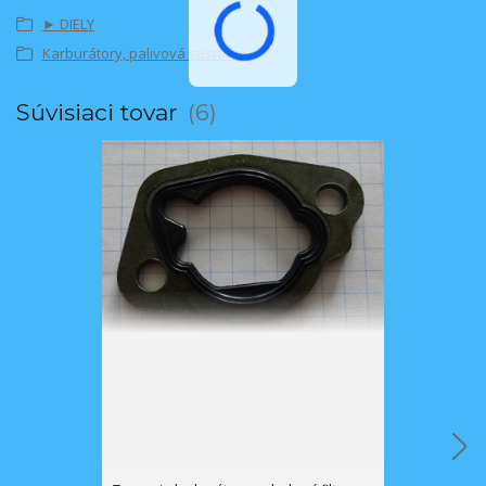
► DIELY
Karburátory, palivová sústava
Súvisiaci tovar
6