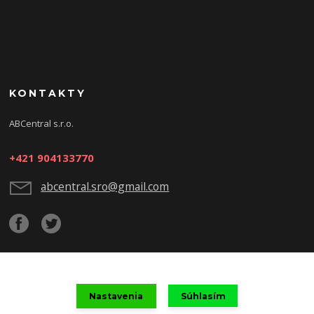
KONTAKTY
ABCentral s.r.o.
+421 904133770
abcentral.sro@gmail.com
Upravit sběr cookies.
Nastavenia
Súhlasím