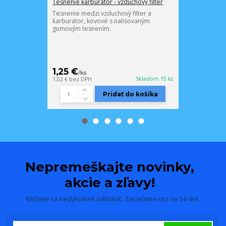
Tesnenie karburátor - vzduchový filter
Tesnenie sada
Tesnenie medzi vzduchový filter a
Sada kompletn
karburátor, kovové s nalisovaným
obsahom 160 -
gumovým tesnením.
mm.
6,09 €
1,25 €
/
ks
/
ks
4,95 €
bez DPH
Skladom 15 ks
1,02 €
bez DPH
Pridať do košíka
Nepremeškajte novinky,
akcie a zľavy!
Môžete sa kedykoľvek odhlásiť. Zasielame raz za 14 dní.