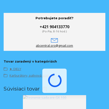
Potrebujete poradiť?
+421 904133770
(Po-Pia, 8-16 hod.)
abcentral.sro@gmail.com
Tovar zaradený v kategóriách
► DIELY
Karburátory, palivová sústava
Súvisiaci tovar
1