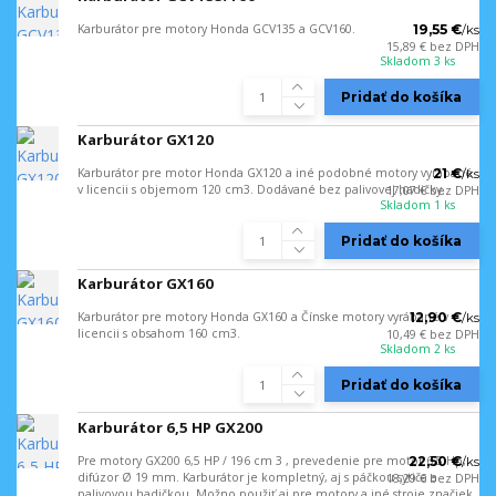
Karburátor pre motory Honda GCV135 a GCV160.
19,55 €
/
ks
15,89 €
bez DPH
Skladom 3 ks
Pridať do košíka
Karburátor GX120
Karburátor pre motor Honda GX120 a iné podobné motory vyrábané
21 €
/
ks
v licencii s objemom 120 cm3. Dodávané bez palivovej hadičky.
17,07 €
bez DPH
Skladom 1 ks
Pridať do košíka
Karburátor GX160
Karburátor pre motory Honda GX160 a Čínske motory vyrábané v
12,90 €
/
ks
licencii s obsahom 160 cm3.
10,49 €
bez DPH
Skladom 2 ks
Pridať do košíka
Karburátor 6,5 HP GX200
Pre motory GX200 6,5 HP / 196 cm 3 , prevedenie pre motor 6,5 Hp,
22,50 €
/
ks
difúzor Ø 19 mm. Karburátor je kompletný, aj s páčkou sytiča a
18,29 €
bez DPH
palivovou hadičkou. Možno použiť aj pre motory a iné stroje značiek