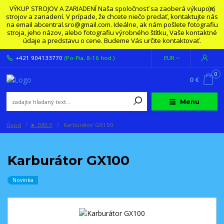
VÝKUP STROJOV A ZARIADENÍ Naša spoločnosť sa zaoberá výkupom
strojov a zariadení. V prípade, že chcete niečo predať, kontaktujte nás
na email abcentral.sro@gmail.com. Ideálne, ak nám pošlete fotografiu
stroja, jeho názov, alebo fotografiu výrobného štítku, Vaše kontaktné
údaje a predstavu o cene. Budeme Vás určite kontaktovať.
+421 904133770
(Po-Pia, 8-16 hod.)
EUR
0
0 €
Menu
Úvod
► DIELY
Karburátor GX100
Karburátor GX100
Novinka