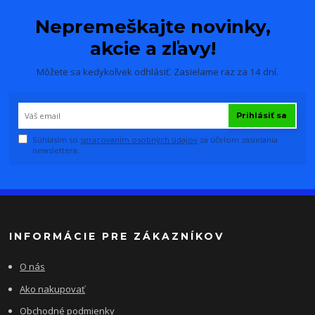
Nepremeškajte novinky,
akcie a zľavy!
Môžete sa kedykoľvek odhlásiť. Zasielame raz za 14 dní.
Prihlásiť sa
Súhlasím so
spracovaním osobných údajov
za účelom zasielania
newslettera.
INFORMÁCIE PRE ZÁKAZNÍKOV
O nás
Ako nakupovať
Obchodné podmienky