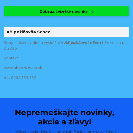
Zobraziť všetky novinky
AB požičovňa Senec
Stroje môžete vidieť a vyskúšať v
AB požičovni v Senci
, Pezinská ul.
č. 2336.
Kontakt
:
www.abpozicovna.sk
tel.: 0904 333 339
Nepremeškajte novinky,
akcie a zľavy!
Môžete sa kedykoľvek odhlásiť. Zasielame raz za 14 dní.