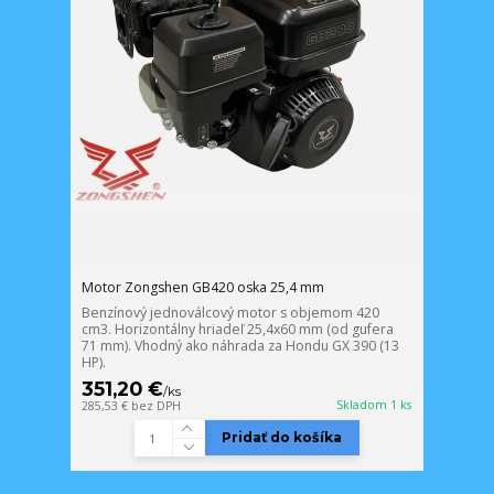
Motor Zongshen GB420 oska 25,4 mm
Benzínový jednoválcový motor s objemom 420
cm3. Horizontálny hriadeľ 25,4x60 mm (od gufera
71 mm). Vhodný ako náhrada za Hondu GX 390 (13
HP).
351,20 €
/
ks
Skladom 1 ks
285,53 €
bez DPH
Pridať do košíka