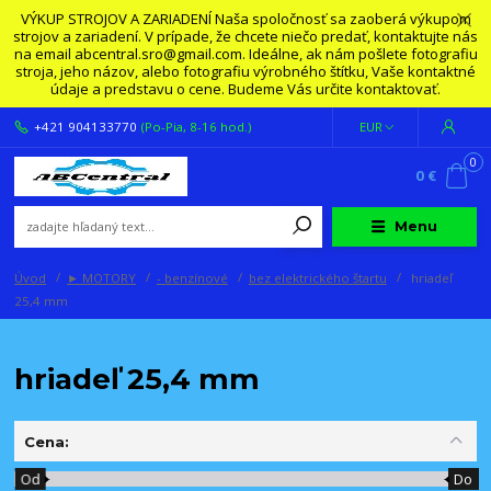
VÝKUP STROJOV A ZARIADENÍ Naša spoločnosť sa zaoberá výkupom
strojov a zariadení. V prípade, že chcete niečo predať, kontaktujte nás
na email abcentral.sro@gmail.com. Ideálne, ak nám pošlete fotografiu
stroja, jeho názov, alebo fotografiu výrobného štítku, Vaše kontaktné
údaje a predstavu o cene. Budeme Vás určite kontaktovať.
+421 904133770
(Po-Pia, 8-16 hod.)
EUR
0
0 €
Menu
Úvod
► MOTORY
- benzínové
bez elektrického štartu
hriadeľ
25,4 mm
hriadeľ 25,4 mm
Cena:
Od
Do