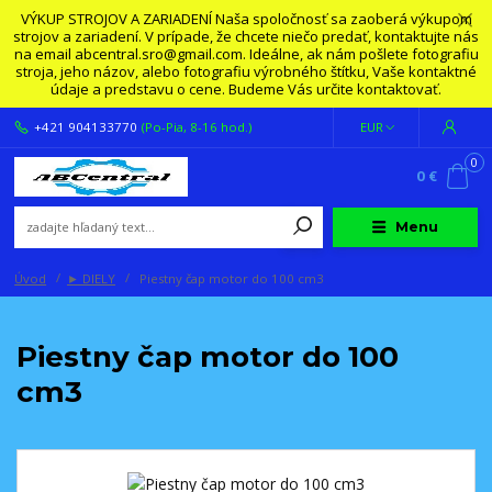
VÝKUP STROJOV A ZARIADENÍ Naša spoločnosť sa zaoberá výkupom
strojov a zariadení. V prípade, že chcete niečo predať, kontaktujte nás
na email abcentral.sro@gmail.com. Ideálne, ak nám pošlete fotografiu
stroja, jeho názov, alebo fotografiu výrobného štítku, Vaše kontaktné
údaje a predstavu o cene. Budeme Vás určite kontaktovať.
+421 904133770
(Po-Pia, 8-16 hod.)
EUR
0
0 €
Menu
Úvod
► DIELY
Piestny čap motor do 100 cm3
Piestny čap motor do 100
cm3