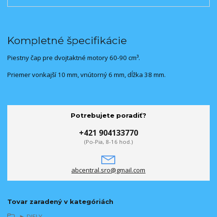
Kompletné špecifikácie
Piestny čap pre dvojtaktné motory 60-90 cm³.
Priemer vonkajší 10 mm, vnútorný 6 mm, dĺžka 38 mm.
Potrebujete poradiť?
+421 904133770
(Po-Pia, 8-16 hod.)
abcentral.sro@gmail.com
Tovar zaradený v kategóriách
► DIELY