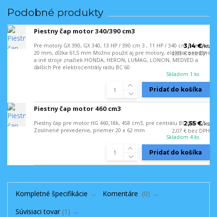
Podobné produkty
Piestny čap motor 340/390 cm3
Pre motory GX 390, GX 340, 13 HP / 390 cm 3 , 11 HP / 340 cm Priemer
3,14 €
/
ks
20 mm, dĺžka 61,5 mm Možno použiť aj pre motory, elektrocentrály
2,55 €
bez DPH
a iné stroje značiek HONDA, HERON, LUMAG, LONCIN, MEDVED a
ďalších Pre elektrocentrály radu BC 60
Skladom 1 ks
Pridať do košíka
Piestny čap motor 460 cm3
Piestny čap pre motor HG 460,18k, 458 cm3, pre centrálu BC 60N
2,55 €
/
ks
Zosilnené prevedenie, priemer 20 x 62 mm
2,07 €
bez DPH
Skladom 4 ks
Pridať do košíka
Kompletné špecifikácie
Komentáre
0
Súvisiaci tovar
1