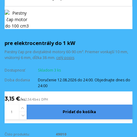
pre elektrocentrály do 1 kW
Piestny čap pre dvojtaktné motory 60-90 cm³. Priemer vonkajší 10 mm,
vnútorný 6 mm, dĺžka 38 mm.
celý popis
Dostupnosť
Skladom 3 ks
Doba dodania
Doručenie 12.08.2026 do 24:00. Objednajte dnes do
24:00
3,15 €
/
ks
2,56 €
bez DPH
Pridať do košíka
Číslo produktu:
49010