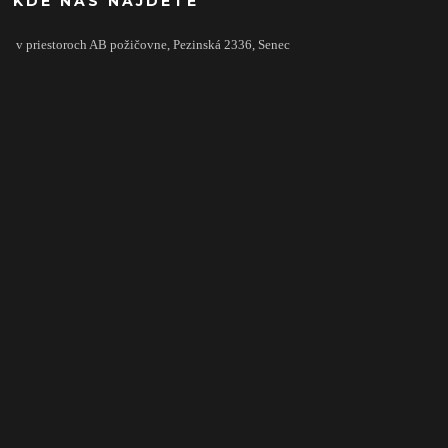
KDE NÁS NÁJDETE
v priestoroch AB požičovne,
Pezinská 2336,
Senec