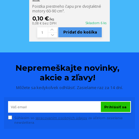
Poistka piestneho čapu pre dvojtaktné
motory 60-90 cm³.
0,10 €
/
ks
Skladom 6 ks
0,08 €
bez DPH
Pridať do košíka
Nepremeškajte novinky,
akcie a zľavy!
Môžete sa kedykoľvek odhlásiť. Zasielame raz za 14 dní.
Prihlásiť sa
Súhlasím so
spracovaním osobných údajov
za účelom zasielania
newslettera.