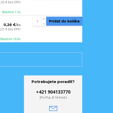
2,55 €
bez DPH
Skladom 1 ks
Pridať do košíka
0,26 €
/
ks
0,21 €
bez DPH
Skladom 18 ks
Potrebujete poradiť?
+421 904133770
(Po-Pia, 8-16 hod.)