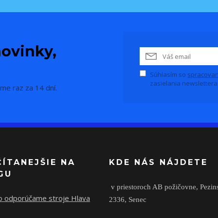
ovinky,
Súhlasím so
spracovan
zasielania newslettera
me raz za 14 dní.
ČÍTANEJŠIE NA
KDE NÁS NÁJDETE
GU
v priestoroch AB požičovne,
Pezin
o odporúčame stroje Hlava
2336,
Senec