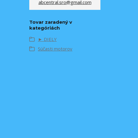
abcentral.sro@gmail.com
Tovar zaradený v
kategóriách
► DIELY
Súčasti motorov