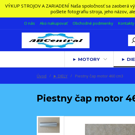
VÝKUP STROJOV A ZARIADENÍ Naša spoločnosť sa zaoberá výkupo
pošlete fotografiu stroja, jeho názov, a
O nás
Ako nakupovať
Obchodné podmienky
Kontakty
► MOTORY
► DIE
Úvod
► DIELY
Piestny čap motor 460 cm3
Piestny čap motor 