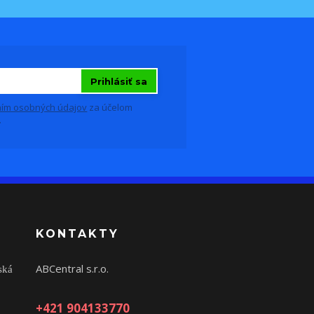
Prihlásiť sa
ím osobných údajov
za účelom
.
KONTAKTY
ABCentral s.r.o.
ská
+421 904133770