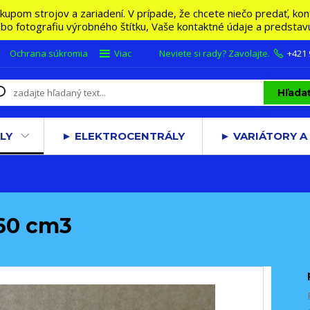
m strojov a zariadení. V prípade, že chcete niečo predať, konta
lebo fotografiu výrobného štítku, Vaše kontaktné údaje a predsta
Ochrana súkromia
Viac
Neviete si rady? Zavolajte.
+421
Hľada
LY
► ELEKTROCENTRÁLY
► VARIÁTORY A
460 cm3