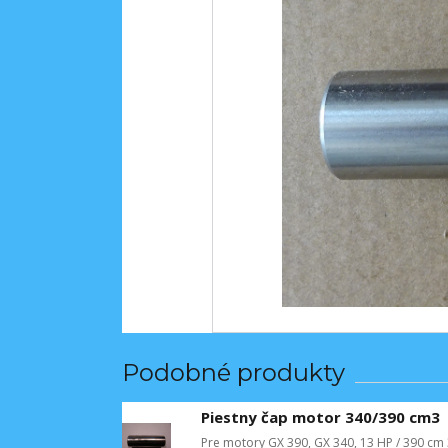
Podobné produkty
Piestny čap motor 340/390 cm3
Pre motory GX 390, GX 340, 13 HP / 390 cm