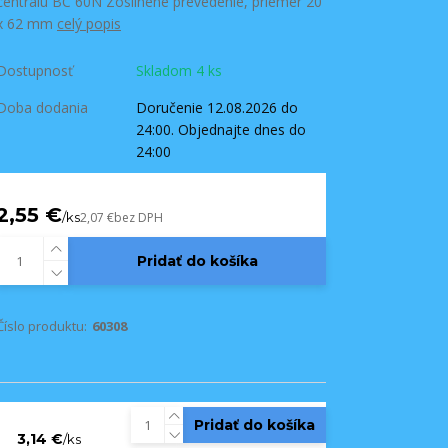
centrálu BC 60N Zosilnené prevedenie, priemer 20
x 62 mm
celý popis
Dostupnosť
Skladom 4 ks
Doba dodania
Doručenie 12.08.2026 do
24:00. Objednajte dnes do
24:00
2,55 €
/
ks
2,07 €
bez DPH
Pridať do košíka
Číslo produktu:
60308
Pridať do košíka
3,14 €
/
ks