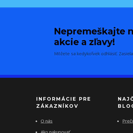
Nepremeškajte n
akcie a zľavy!
Môžete sa kedykoľvek odhlásiť. Zasiela
INFORMÁCIE PRE
NAJ
ZÁKAZNÍKOV
BLO
O nás
Preč
Ako nakupovať