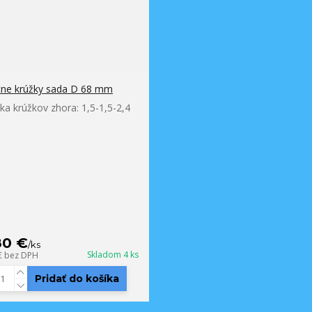
tne krúžky sada D 68 mm
ka krúžkov zhora: 1,5-1,5-2,4
80 €
/
ks
Skladom 4 ks
€
bez DPH
Pridať do košíka