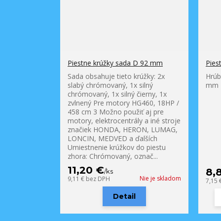
Piestne krúžky sada D 92 mm
Pies
Sada obsahuje tieto krúžky: 2x
Hrúb
slabý chrómovaný, 1x silný
mm
chrómovaný, 1x silný čierny, 1x
zvlnený Pre motory HG460, 18HP /
458 cm 3 Možno použiť aj pre
motory, elektrocentrály a iné stroje
značiek HONDA, HERON, LUMAG,
LONCIN, MEDVED a ďalších
Umiestnenie krúžkov do piestu
zhora: Chrómovaný, označ...
11,20 €
8,
/
ks
Nie je skladom
9,11 €
bez DPH
7,15 
Detail