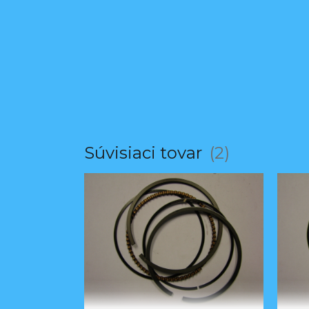
Súvisiaci tovar
2