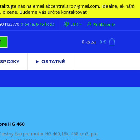
ktujte nás na email abcentral.sro@gmail.com. Ideálne, ak nám
vu o cene. Budeme Vás určite kontaktovať.
 904133770
(Po-Pia, 8-16 hod.)
EUR
Prihlásenie
0
ks
za
0 €
ť
 SPOJKY
► OSTATNÉ
pre HG 460
Piestny čap pre motor HG 460,18k, 458 cm3, pre