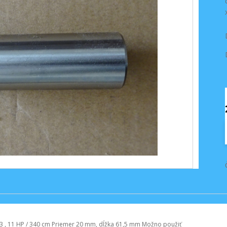
 3 , 11 HP / 340 cm Priemer 20 mm, dĺžka 61,5 mm Možno použiť