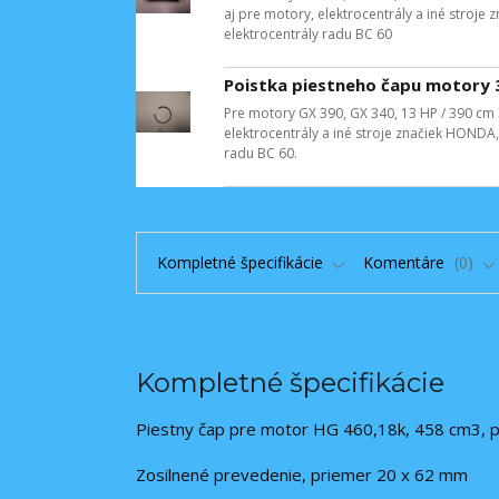
aj pre motory, elektrocentrály a iné stro
elektrocentrály radu BC 60
Poistka piestneho čapu motory
Pre motory GX 390, GX 340, 13 HP / 390 cm 
elektrocentrály a iné stroje značiek HOND
radu BC 60.
Kompletné špecifikácie
Komentáre
0
Kompletné špecifikácie
Piestny čap pre motor HG 460,18k, 458 cm3, p
Zosilnené prevedenie, priemer 20 x 62 mm