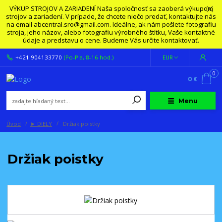
VÝKUP STROJOV A ZARIADENÍ Naša spoločnosť sa zaoberá výkupom
strojov a zariadení. V prípade, že chcete niečo predať, kontaktujte nás
na email abcentral.sro@gmail.com. Ideálne, ak nám pošlete fotografiu
stroja, jeho názov, alebo fotografiu výrobného štítku, Vaše kontaktné
údaje a predstavu o cene. Budeme Vás určite kontaktovať.
+421 904133770
(Po-Pia, 8-16 hod.)
EUR
0
0 €
Menu
Úvod
► DIELY
Držiak poistky
Držiak poistky