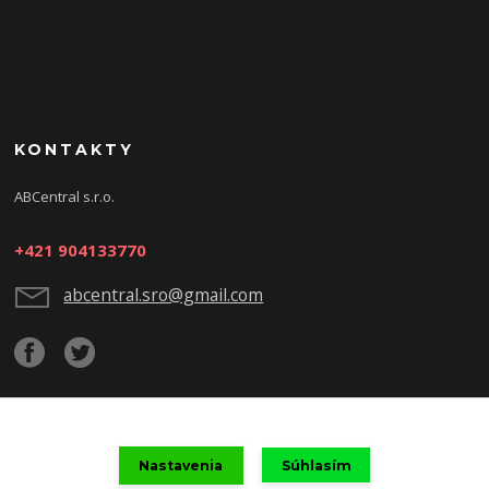
KONTAKTY
ABCentral s.r.o.
+421 904133770
abcentral.sro@gmail.com
Upravit sběr cookies.
Nastavenia
Súhlasím