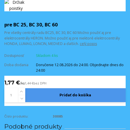
pre BC 25, BC 30, BC 60
Pre všetky centrály radu BC25, BC 30, BC 60 Možno použiť aj pre
elektrocentrály HERON. Možno použiť aj pre niektoré elektrocentrály
HONDA, LUMAG, LONCIN, MEDVED a ďalších.
celý popis
Dostupnosť
Skladom 4 ks
Doba dodania
Doručenie 12.08.2026 do 24:00. Objednajte dnes do
24:00
1,77 €
/
ks
1,44 €
bez DPH
Pridať do košíka
Číslo produktu:
30085
Podobné produkty