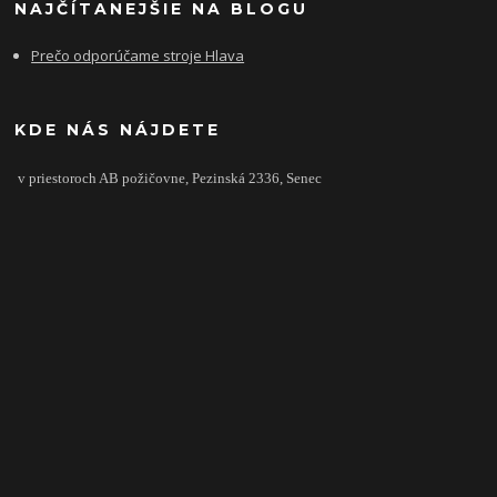
NAJČÍTANEJŠIE NA BLOGU
Prečo odporúčame stroje Hlava
KDE NÁS NÁJDETE
v priestoroch AB požičovne,
Pezinská 2336,
Senec