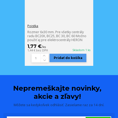
Poistka
Rozmer 6x30 mm. Pre všetky centrály
radu BC20X, BC25, BC 30, BC 60 Možno
použiť aj pre elektrocentrály HERON
1,77 €
/
ks
Skladom 1 ks
1,44 €
bez DPH
Pridať do košíka
Nepremeškajte novinky,
akcie a zľavy!
Môžete sa kedykoľvek odhlásiť. Zasielame raz za 14 dní.