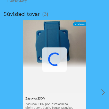
Generátory
Súvisiaci tovar
3
Novinka
Zásuvka 230 V
Voltmeter typ 
Zásuvka 230V pre inštaláciu na
Pre všetky cen
elektrocentrálach. Touto zásuvkou
30, BC 60 Možn