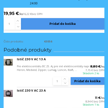
24:00
19,95 €
/
ks
16,22 €
bez DPH
Pridať do košíka
Číslo produktu:
43056
Podobné produkty
Istič 230 V AC 13 A
Pre elektrocentrálu BC 25. Aj pre iné elektrocentrály napr. Honda,
8,80 €
/
ks
Heron, Medveď, Zipper, Lumag, Loncin, Kraft, ...
7,15 €
bez DPH
Skladom 2 ks
Pridať do košíka
Istič 230 V AC 23 A
11 €
/
ks
8,94 €
bez DPH
Skladom 1 ks