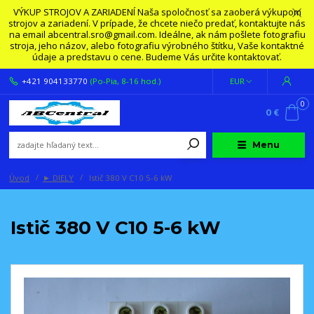
VÝKUP STROJOV A ZARIADENÍ Naša spoločnosť sa zaoberá výkupom
strojov a zariadení. V prípade, že chcete niečo predať, kontaktujte nás
na email abcentral.sro@gmail.com. Ideálne, ak nám pošlete fotografiu
stroja, jeho názov, alebo fotografiu výrobného štítku, Vaše kontaktné
údaje a predstavu o cene. Budeme Vás určite kontaktovať.
+421 904133770
(Po-Pia, 8-16 hod.)
EUR
0
0 €
Menu
Úvod
► DIELY
Istič 380 V C10 5-6 kW
Istič 380 V C10 5-6 kW