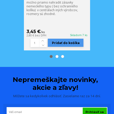
možno priamo nahradit zásuvky
elektrocentrá
nemeckého typu ( bez ochranného
kolíku) v centrálach iných výrobcov,
rozmery sú zhodné.
3,45 €
5,87 €
/
ks
/
ks
Skladom 7 ks
2,80 €
bez DPH
4,77 €
bez DPH
Pridať do košíka
Nepremeškajte novinky,
akcie a zľavy!
Môžete sa kedykoľvek odhlásiť. Zasielame raz za 14 dní.
Prihlásiť sa