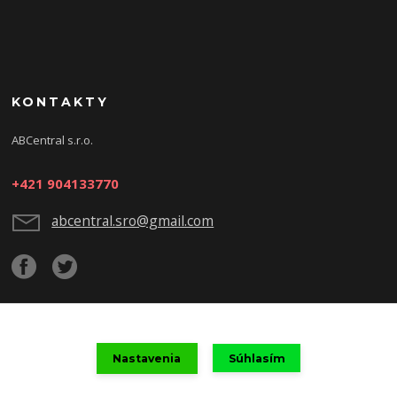
KONTAKTY
ABCentral s.r.o.
+421 904133770
abcentral.sro@gmail.com
Upravit sběr cookies.
Nastavenia
Súhlasím