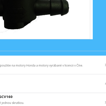
 použitie na motory Honda a motory vyrábané v licencii v Číne.
 GCV160
áž jednou skrutkou.