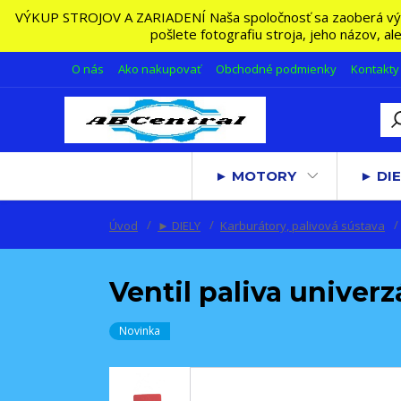
VÝKUP STROJOV A ZARIADENÍ Naša spoločnosť sa zaoberá výkupo
pošlete fotografiu stroja, jeho názov, a
O nás
Ako nakupovať
Obchodné podmienky
Kontakty
► MOTORY
► DIE
Úvod
► DIELY
Karburátory, palivová sústava
Ventil paliva univer
Novinka