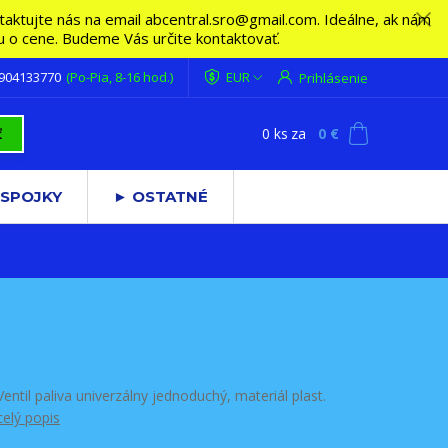
ktujte nás na email abcentral.sro@gmail.com. Ideálne, ak nám
vu o cene. Budeme Vás určite kontaktovať.
 904133770
(Po-Pia, 8-16 hod.)
EUR
Prihlásenie
0
ks
za
0 €
ť
 SPOJKY
► OSTATNÉ
Ventil paliva univerzálny jednoduchý, materiál plast.
celý popis