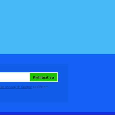
Prihlásiť sa
ím osobných údajov
za účelom
.