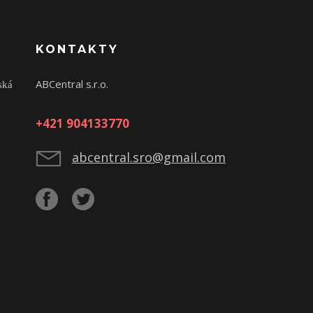
KONTAKTY
ABCentral s.r.o.
ská
+421 904133770
abcentral.sro@gmail.com