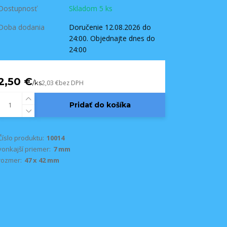
Dostupnosť
Skladom 5 ks
Doba dodania
Doručenie 12.08.2026 do
24:00. Objednajte dnes do
24:00
2,50 €
/
ks
2,03 €
bez DPH
Pridať do košíka
Číslo produktu:
10014
vonkajší priemer:
7 mm
rozmer:
47 x 42 mm