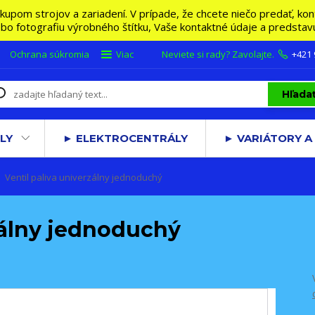
m strojov a zariadení. V prípade, že chcete niečo predať, konta
lebo fotografiu výrobného štítku, Vaše kontaktné údaje a predsta
Ochrana súkromia
Viac
Neviete si rady? Zavolajte.
+421
Hľada
LY
► ELEKTROCENTRÁLY
► VARIÁTORY A
Ventil paliva univerzálny jednoduchý
zálny jednoduchý