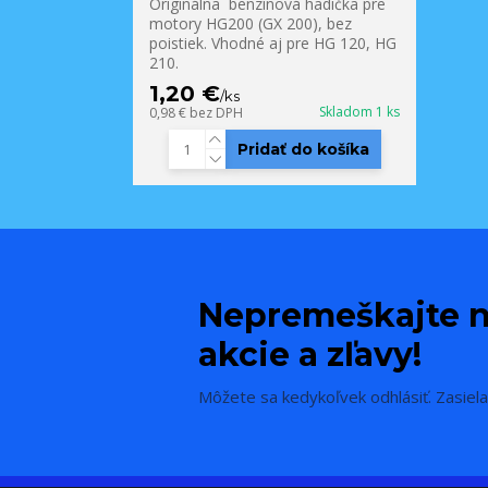
Originálna benzínová hadička pre
motory HG200 (GX 200), bez
poistiek. Vhodné aj pre HG 120, HG
210.
1,20 €
/
ks
Skladom 1 ks
0,98 €
bez DPH
Pridať do košíka
Nepremeškajte n
akcie a zľavy!
Môžete sa kedykoľvek odhlásiť. Zasiela