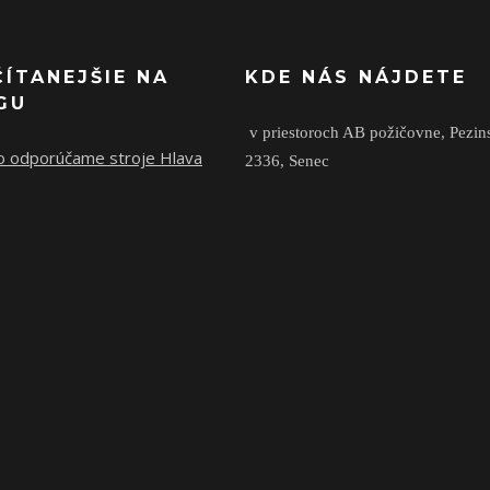
ČÍTANEJŠIE NA
KDE NÁS NÁJDETE
GU
v priestoroch AB požičovne,
Pezin
o odporúčame stroje Hlava
2336,
Senec