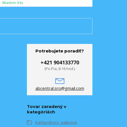
Skladom 4 ks
Potrebujete poradiť?
+421 904133770
(Po-Pia, 8-16 hod.)
abcentral.sro@gmail.com
Tovar zaradený v
kategóriách
Karburátory, palivová