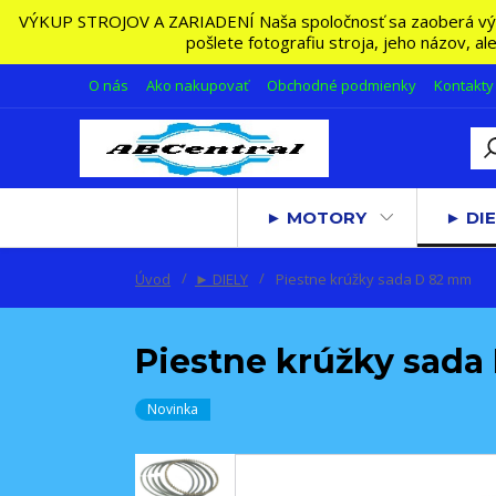
VÝKUP STROJOV A ZARIADENÍ Naša spoločnosť sa zaoberá výkupo
pošlete fotografiu stroja, jeho názov, a
O nás
Ako nakupovať
Obchodné podmienky
Kontakty
► MOTORY
► DIE
Úvod
► DIELY
Piestne krúžky sada D 82 mm
Piestne krúžky sada
Novinka