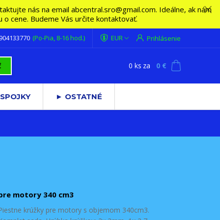
ktujte nás na email abcentral.sro@gmail.com. Ideálne, ak nám
vu o cene. Budeme Vás určite kontaktovať.
 904133770
(Po-Pia, 8-16 hod.)
EUR
Prihlásenie
0
ks
za
0 €
ť
 SPOJKY
► OSTATNÉ
pre motory 340 cm3
Piestne krúžky pre motory s objemom 340cm3.