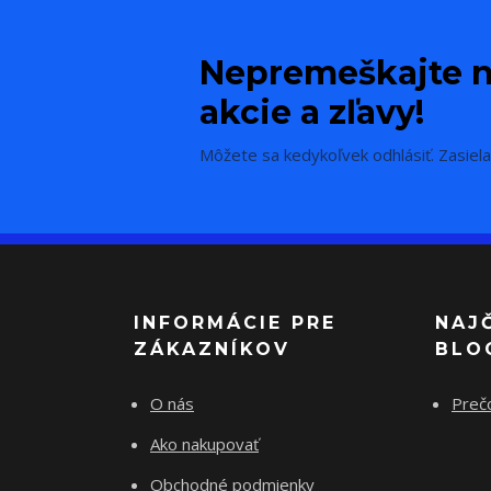
Nepremeškajte n
akcie a zľavy!
Môžete sa kedykoľvek odhlásiť. Zasiela
INFORMÁCIE PRE
NAJ
ZÁKAZNÍKOV
BLO
O nás
Preč
Ako nakupovať
Obchodné podmienky