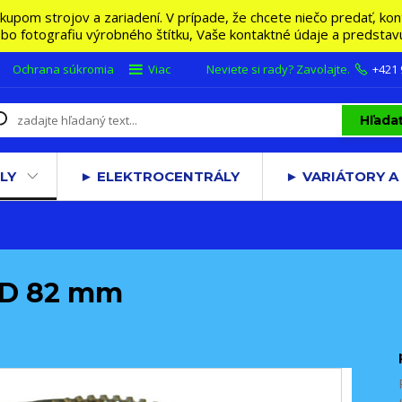
m strojov a zariadení. V prípade, že chcete niečo predať, konta
lebo fotografiu výrobného štítku, Vaše kontaktné údaje a predsta
Ochrana súkromia
Viac
Neviete si rady? Zavolajte.
+421
Hľada
LY
► ELEKTROCENTRÁLY
► VARIÁTORY A
 D 82 mm