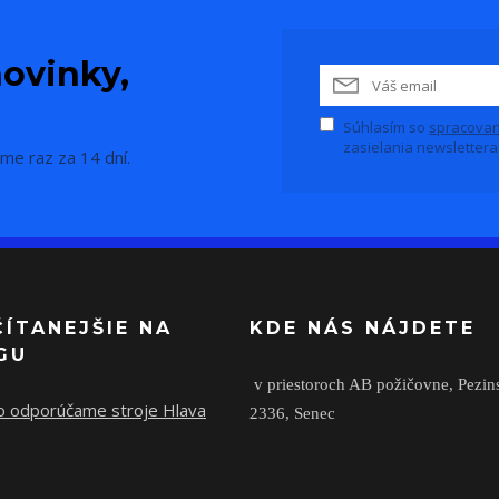
ovinky,
Súhlasím so
spracovan
zasielania newslettera
me raz za 14 dní.
ČÍTANEJŠIE NA
KDE NÁS NÁJDETE
GU
v priestoroch AB požičovne,
Pezin
o odporúčame stroje Hlava
2336,
Senec