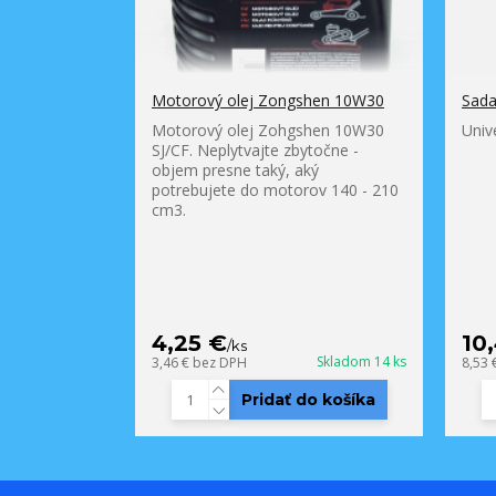
Motorový olej Zongshen 10W30
Sada
Motorový olej Zohgshen 10W30
Univ
SJ/CF. Neplytvajte zbytočne -
objem presne taký, aký
potrebujete do motorov 140 - 210
cm3.
4,25 €
10
/
ks
Skladom 14 ks
3,46 €
bez DPH
8,53 
Pridať do košíka