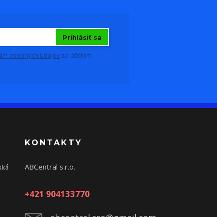
Prihlásiť sa
ím osobných údajov
za účelom
.
KONTAKTY
ABCentral s.r.o.
ská
+421 904133770