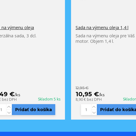
 na výmenu oleja
Sada na výmenu oleja 1,4 l
erzálna sada, 3 dcl.
Sada na výmenu oleja pre Váš
motor. Objem 1,4 l.
12,95 €
,49 €
10,95 €
/
ks
/
ks
Skladom 5 ks
Sklado
€
bez DPH
8,90 €
bez DPH
Pridať do košíka
Pridať do košík