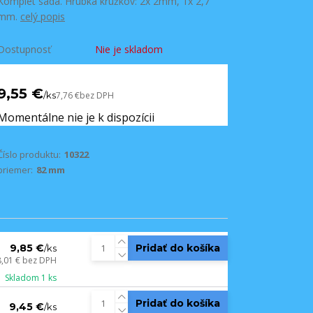
Komplet sada. Hrúbka krúžkov: 2x 2mm, 1x 2,7
mm.
celý popis
Dostupnosť
Nie je skladom
9,55 €
/
ks
7,76 €
bez DPH
Momentálne nie je k dispozícii
Číslo produktu:
10322
priemer:
82 mm
9,85 €
Pridať do košíka
/
ks
8,01 €
bez DPH
Skladom 1 ks
Pridať do košíka
9,45 €
/
ks