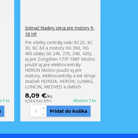
Snímač hladiny oleja pre motory 9-
18 HP
Pre všetky centrály radu BC25, BC
30, BC 60 a motory HG 390, HG
460 (ďalej GX 240, 270, 340, 420),
aj pre Zongshen 177F 188F Možno
použiť aj pre elektrocentrály
HERON Možno použiť aj pre
motory, elektrocentrály a iné stroje
značiek HONDA, HERON, LUMAG,
LONCIN, MEDVED a ďalších
8,09 €
/
ks
m 5 ks
Skladom 7 ks
6,58 €
bez DPH
a
Pridať do košíka