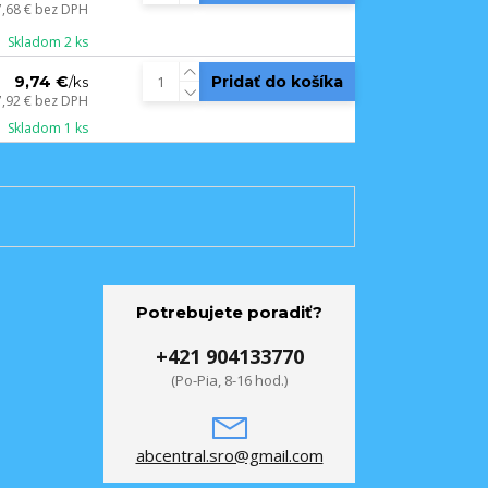
7,68 €
bez DPH
Skladom 2 ks
9,74 €
Pridať do košíka
/
ks
7,92 €
bez DPH
Skladom 1 ks
Potrebujete poradiť?
+421 904133770
(Po-Pia, 8-16 hod.)
abcentral.sro@gmail.com