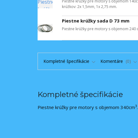
Piestne krúžky pre motory s objemom 14
krúžkov: 2x 1,5mm, 1x 2,75 mm.
Piestne krúžky sada D 73 mm
Piestne krúžky pre motory s objemom 240 
Kompletné špecifikácie
Komentáre
0
Kompletné špecifikácie
3
Piestne krúžky pre motory s objemom 340cm