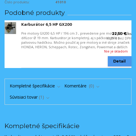
Číslo produktu:
41010
Podobné produkty
Karburátor 6,5 HP GX200
Pre motory GX200 6,5 HP / 196 cm 3 , prevedenie pre motor 6,5 Hp,
22,50 €
/
ks
difúzor Ø 19 mm. Karburátor je kompletný, aj s páčkou sytiča a
18,29 €
bez DPH
palivovou hadičkou. Možno použiť aj pre motory a iné stroje značiek
HONDA, HERON, Scheppach, Rotec, Zongshen, Powermat a ďalších
Nie je skladom
Detail
Kompletné špecifikácie
Komentáre
0
Súvisiaci tovar
1
Kompletné špecifikácie