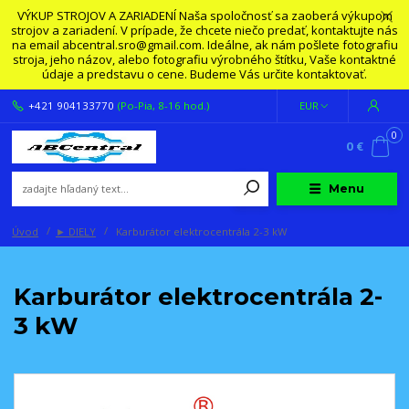
VÝKUP STROJOV A ZARIADENÍ Naša spoločnosť sa zaoberá výkupom
strojov a zariadení. V prípade, že chcete niečo predať, kontaktujte nás
na email abcentral.sro@gmail.com. Ideálne, ak nám pošlete fotografiu
stroja, jeho názov, alebo fotografiu výrobného štítku, Vaše kontaktné
údaje a predstavu o cene. Budeme Vás určite kontaktovať.
+421 904133770
(Po-Pia, 8-16 hod.)
EUR
0
0 €
Menu
Úvod
► DIELY
Karburátor elektrocentrála 2-3 kW
Karburátor elektrocentrála 2-
3 kW