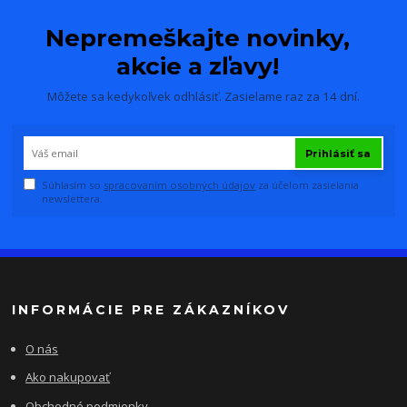
Nepremeškajte novinky,
akcie a zľavy!
Môžete sa kedykoľvek odhlásiť. Zasielame raz za 14 dní.
Prihlásiť sa
Súhlasím so
spracovaním osobných údajov
za účelom zasielania
newslettera.
INFORMÁCIE PRE ZÁKAZNÍKOV
O nás
Ako nakupovať
Obchodné podmienky