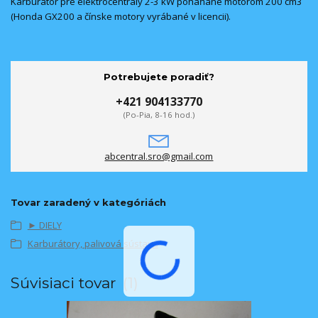
Karburátor pre elektrocentrály 2-3 kW poháňané motorom 200 cm3
(Honda GX200 a čínske motory vyrábané v licencii).
Potrebujete poradiť?
+421 904133770
(Po-Pia, 8-16 hod.)
abcentral.sro@gmail.com
Tovar zaradený v kategóriách
► DIELY
Karburátory, palivová sústava
Súvisiaci tovar
1