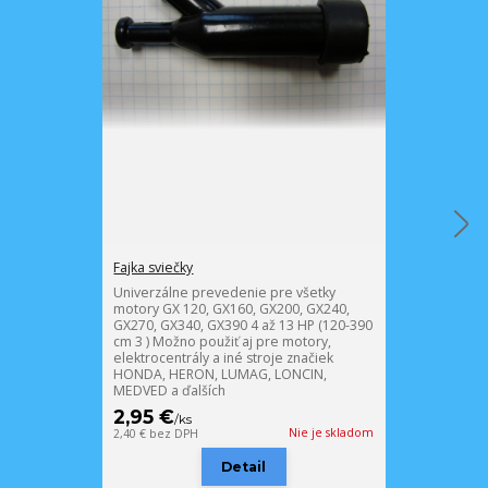
Fajka sviečky
Zapaľovacia s
Univerzálne prevedenie pre všetky
Sviečka Brisk
motory GX 120, GX160, GX200, GX240,
a ich Čínske k
GX270, GX340, GX390 4 až 13 HP (120-390
porovnajte ro
cm 3 ) Možno použiť aj pre motory,
novou. Montáž
elektrocentrály a iné stroje značiek
za škody vzni
HONDA, HERON, LUMAG, LONCIN,
sviečky nepr
MEDVED a ďalších
2,95 €
2,49 €
/
ks
/
ks
Nie je skladom
2,40 €
bez DPH
2,02 €
bez DPH
Detail