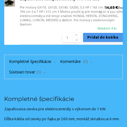
Pre motory GX110, GX120, GX160, GX200, 5,5 HP / 163 cm 3 , 6,5 HP /
14,65 €
/
ks
196 cm 3 a 7 HP / 212 cm 3 Možno použiť aj pre motory,
11,91 €
bez DPH
elektrocentrály a iné stroje značiek HONDA, HERON, ZONGSHENG,
LUMAG, LONCIN, MEDVED a ďalších. Pre motory s elektronickým
štartom.
Skladom 4 ks
Pridať do košíka
Kompletné špecifikácie
Komentáre
0
Súvisiaci tovar
3
Kompletné špecifikácie
Zapaľovacia cievka pre elektrocentrály s výkonom do 1 kW.
Dĺžka kábla od cievky po fajku je 260 mm, montáž skrutkou ø 6 mm.