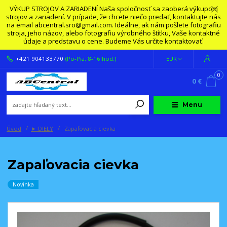
VÝKUP STROJOV A ZARIADENÍ Naša spoločnosť sa zaoberá výkupom
strojov a zariadení. V prípade, že chcete niečo predať, kontaktujte nás
na email abcentral.sro@gmail.com. Ideálne, ak nám pošlete fotografiu
stroja, jeho názov, alebo fotografiu výrobného štítku, Vaše kontaktné
údaje a predstavu o cene. Budeme Vás určite kontaktovať.
+421 904133770
(Po-Pia, 8-16 hod.)
EUR
0
0 €
Menu
Úvod
► DIELY
Zapaľovacia cievka
Zapaľovacia cievka
Novinka