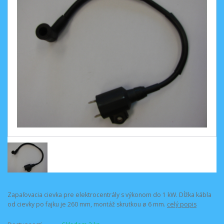
Zapaľovacia cievka pre elektrocentrály s výkonom do 1 kW. Dĺžka kábla
od cievky po fajku je 260 mm, montáž skrutkou ø 6 mm.
celý popis