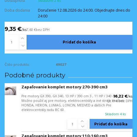
Dostupnosť
Skladom 2 ks
Doba dodania
Doručenie 12.08.2026 do 24:00. Objednajte dnes do
24:00
9,35 €
/
ks
7,60 €
bez DPH
Pridať do košíka
Číslo produktu:
49027
Podobné produkty
Zapaľovanie komplet motory 270-390 cm3
Pre motory GX 390, GX 340, 13 HP / 390 cm 3 , 11 HP / 340 cm 3
16,22 €
/
ks
Možno použiť aj pre motory, elektrocentrály a iné stroje značiek
13,19 €
bez DPH
HONDA, HERON, LUMAG, LONCIN, MEDVED a ďalších Pre
elektrocentrály radu BC 60.
Skladom 4 ks
Pridať do košíka
Zapaľovanie komplet motory 110-160 cm3