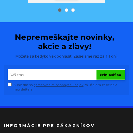
Nepremeškajte novinky,
akcie a zľavy!
Môžete sa kedykoľvek odhlásiť. Zasielame raz za 14 dní.
Prihlásiť sa
Súhlasím so
spracovaním osobných údajov
za účelom zasielania
newslettera.
INFORMÁCIE PRE ZÁKAZNÍKOV