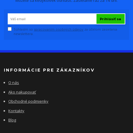
Môžete sa kedykoľvek odhlásiť. Zasielame raz za 14 dní.
Prihlásiť sa
Súhlasím so
spracovaním osobných údajov
za účelom zasielania
newslettera.
INFORMÁCIE PRE ZÁKAZNÍKOV
O nás
Ako nakupovať
Obchodné podmienky
Kontakty
Blog