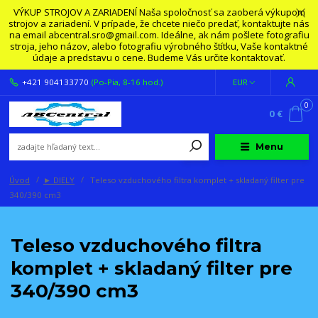
VÝKUP STROJOV A ZARIADENÍ Naša spoločnosť sa zaoberá výkupom
strojov a zariadení. V prípade, že chcete niečo predať, kontaktujte nás
na email abcentral.sro@gmail.com. Ideálne, ak nám pošlete fotografiu
stroja, jeho názov, alebo fotografiu výrobného štítku, Vaše kontaktné
údaje a predstavu o cene. Budeme Vás určite kontaktovať.
+421 904133770
(Po-Pia, 8-16 hod.)
EUR
0
0 €
Menu
Úvod
► DIELY
Teleso vzduchového filtra komplet + skladaný filter pre
340/390 cm3
Teleso vzduchového filtra
komplet + skladaný filter pre
340/390 cm3