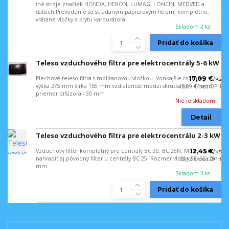
iné stroje značiek HONDA, HERON, LUMAG, LONCIN, MEDVED a
ďalších Prevedenie so skladaným papierovým fitrom, kompletné,
vrátane vložky a krytu karburátora
Skladom 2 ks
Pridať do košíka
Teleso vzduchového filtra pre elektrocentrály 5-6 kW
Plechové teleso filtra s molitanovou vložkou. Vonkajšie rozmery:
17,09 €
/
ks
výška 275 mm šírka 165 mm vzdialenosť medzi skrutkami - 47 mm
13,89 €
bez DPH
priemer difúzora - 30 mm
Nie je skladom
Detail
Teleso vzduchového filtra pre elektrocentrálu 2-3 kW
Vzduchový filter kompletný pre centrály BC 30, BC 25N. Možno ním
12,45 €
/
ks
nahradiť aj pôvodný filter u centrály BC 25 Rozmer vložky 95x95x20
10,12 €
bez DPH
mm
Skladom 3 ks
Pridať do košíka