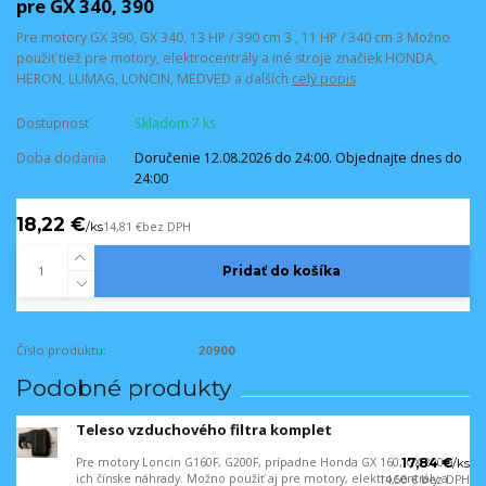
pre GX 340, 390
Pre motory GX 390, GX 340, 13 HP / 390 cm 3 , 11 HP / 340 cm 3 Možno
použiť tiež pre motory, elektrocentrály a iné stroje značiek HONDA,
HERON, LUMAG, LONCIN, MEDVED a ďalších
celý popis
Dostupnosť
Skladom 7 ks
Doba dodania
Doručenie 12.08.2026 do 24:00. Objednajte dnes do
24:00
18,22 €
/
ks
14,81 €
bez DPH
Pridať do košíka
Číslo produktu:
20900
Podobné produkty
Teleso vzduchového filtra komplet
Pre motory Loncin G160F, G200F, prípadne Honda GX 160, GX 200 a
17,84 €
/
ks
ich čínske náhrady. Možno použiť aj pre motory, elektrocentrály a
14,50 €
bez DPH