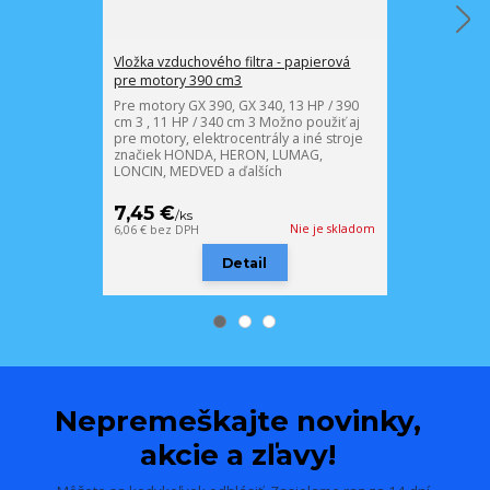
Vložka vzduchového filtra - papierová
Tesnenie karbu
pre motory 390 cm3
Tesnenie medzi
karburátor, k
Pre motory GX 390, GX 340, 13 HP / 390
gumovým tes
cm 3 , 11 HP / 340 cm 3 Možno použiť aj
pre motory, elektrocentrály a iné stroje
značiek HONDA, HERON, LUMAG,
LONCIN, MEDVED a ďalších
7,45 €
1,65 €
/
ks
/
ks
Nie je skladom
6,06 €
bez DPH
1,34 €
bez DPH
Detail
Nepremeškajte novinky,
akcie a zľavy!