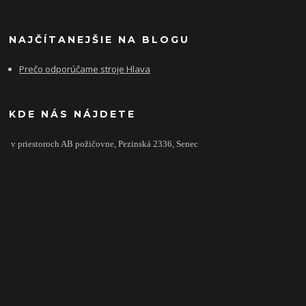
NAJČÍTANEJŠIE NA BLOGU
Prečo odporúčame stroje Hlava
KDE NÁS NÁJDETE
v priestoroch AB požičovne,
Pezinská 2336,
Senec