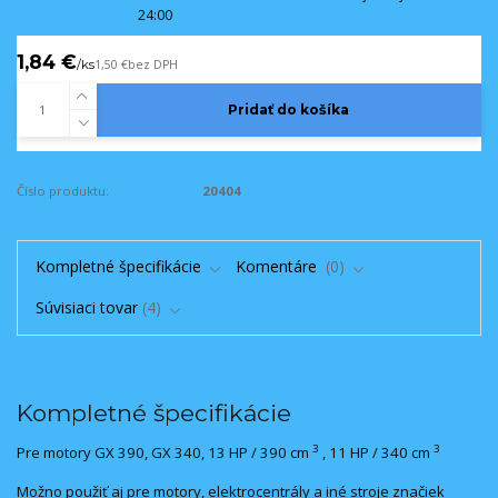
24:00
1,84 €
/
ks
1,50 €
bez DPH
Pridať do košíka
Číslo produktu:
20404
Kompletné špecifikácie
Komentáre
0
Súvisiaci tovar
4
Kompletné špecifikácie
3
3
Pre motory GX 390, GX 340, 13 HP / 390 cm
, 11 HP / 340 cm
Možno použiť aj pre motory, elektrocentrály a iné stroje značiek