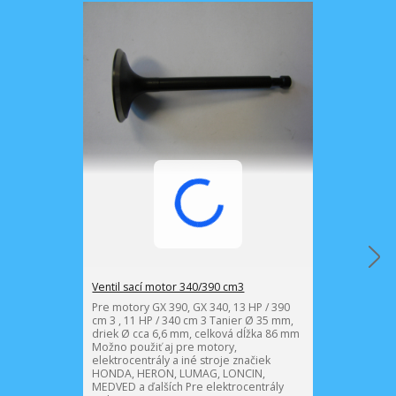
Ventil sací motor 340/390 cm3
Pružina venti
Pre motory GX 390, GX 340, 13 HP / 390
Pre motory GX 
cm 3 , 11 HP / 340 cm 3 Tanier Ø 35 mm,
cm 3 , 11 HP /
driek Ø cca 6,6 mm, celková dĺžka 86 mm
drôt Ø 3,0 mm
Možno použiť aj pre motory,
Možno použiť 
elektrocentrály a iné stroje značiek
elektrocentrál
HONDA, HERON, LUMAG, LONCIN,
HONDA, HERO
MEDVED a ďalších Pre elektrocentrály
MEDVED a ďalš