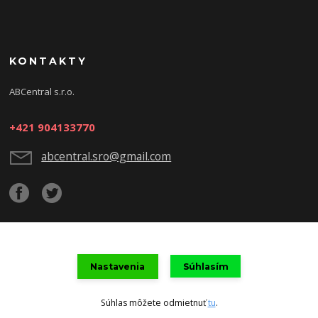
KONTAKTY
ABCentral s.r.o.
+421 904133770
abcentral.sro@gmail.com
Upravit sběr cookies.
Nastavenia
Súhlasím
Súhlas môžete odmietnuť
tu
.
Vytvorené na
Eshop-rychlo.sk