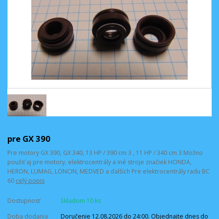
pre GX 390
Pre motory GX 390, GX 340, 13 HP / 390 cm 3 , 11 HP / 340 cm 3 Možno
použiť aj pre motory, elektrocentrály a iné stroje značiek HONDA,
HERON, LUMAG, LONCIN, MEDVED a ďalších Pre elektrocentrály radu BC
60
celý popis
Dostupnosť
Skladom 10 ks
Doba dodania
Doručenie 12.08.2026 do 24:00. Objednajte dnes do