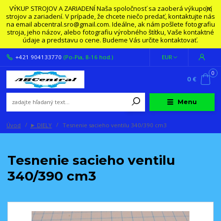
VÝKUP STROJOV A ZARIADENÍ Naša spoločnosť sa zaoberá výkupom
strojov a zariadení. V prípade, že chcete niečo predať, kontaktujte nás
na email abcentral.sro@gmail.com. Ideálne, ak nám pošlete fotografiu
stroja, jeho názov, alebo fotografiu výrobného štítku, Vaše kontaktné
údaje a predstavu o cene. Budeme Vás určite kontaktovať.
+421 904133770
(Po-Pia, 8-16 hod.)
EUR
0
0 €
Menu
Úvod
► DIELY
Tesnenie sacieho ventilu 340/390 cm3
Tesnenie sacieho ventilu
340/390 cm3