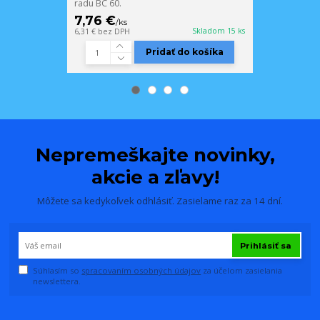
radu BC 60.
radu BC 60.
7,76 €
3,35 €
/
ks
/
ks
Skladom 15 ks
6,31 €
bez DPH
2,72 €
bez DPH
Pridať do košíka
Nepremeškajte novinky,
akcie a zľavy!
Môžete sa kedykoľvek odhlásiť. Zasielame raz za 14 dní.
Prihlásiť sa
Súhlasím so
spracovaním osobných údajov
za účelom zasielania
newslettera.