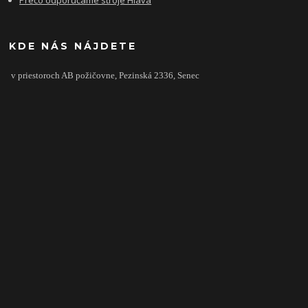
Prečo odporúčame stroje Hlava
KDE NÁS NÁJDETE
v priestoroch AB požičovne,
Pezinská 2336,
Senec