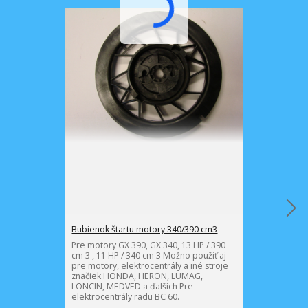
Bubienok štartu motory 340/390 cm3
Rukoväť štartu
Pre motory GX 390, GX 340, 13 HP / 390
Pre všetky cen
cm 3 , 11 HP / 340 cm 3 Možno použiť aj
60 a motory G
pre motory, elektrocentrály a iné stroje
HP, 6,5 HP, 13
značiek HONDA, HERON, LUMAG,
elektrocentrá
LONCIN, MEDVED a ďalších Pre
pre motory, el
elektrocentrály radu BC 60.
značiek HOND
LONCIN, MEDVE