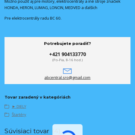
Možno použiť aj pre motory, elektrocentrály a iné stroje značiek
HONDA, HERON, LUMAG, LONCIN, MEDVED a ďalších
Pre elektrocentrály radu BC 60.
Potrebujete poradiť?
+421 904133770
(Po-Pia, 8-16 hod.)
abcentral.sro@gmail.com
Tovar zaradený v kategóriách
► DIELY
Štartéry
Súvisiaci tovar
4