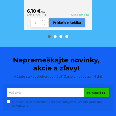
6,10 €
2,05 €
/
ks
/
ks
Skladom 5 ks
4,96 €
bez DPH
1,67 €
bez DPH
Pridať do košíka
Nepremeškajte novinky,
akcie a zľavy!
Môžete sa kedykoľvek odhlásiť. Zasielame raz za 14 dní.
Prihlásiť sa
Súhlasím so
spracovaním osobných údajov
za účelom zasielania
newslettera.