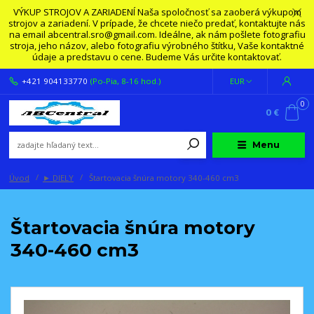
VÝKUP STROJOV A ZARIADENÍ Naša spoločnosť sa zaoberá výkupom
strojov a zariadení. V prípade, že chcete niečo predať, kontaktujte nás
na email abcentral.sro@gmail.com. Ideálne, ak nám pošlete fotografiu
stroja, jeho názov, alebo fotografiu výrobného štítku, Vaše kontaktné
údaje a predstavu o cene. Budeme Vás určite kontaktovať.
+421 904133770
(Po-Pia, 8-16 hod.)
EUR
0
0 €
Menu
Úvod
► DIELY
Štartovacia šnúra motory 340-460 cm3
Štartovacia šnúra motory
340-460 cm3