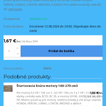
použiť aj pre motory, elektrocentrály a iné stroje značiek HONDA,
HERON, LUMAG, LONCIN, MEDVED a ďalších Pre elektrocentrály radu BC
60.
celý popis
Dostupnosť
Skladom 3 ks
Doba dodania
Doručenie 12.08.2026 do 24:00. Objednajte dnes do
24:00
1,67 €
/
ks
1,36 €
bez DPH
Pridať do košíka
Číslo produktu:
20616
Podobné produkty
Štartovacia šnúra motory 160-270 cm3
Pre motory 5,5 HP / 163 cm 3 , 6,5 HP / 196 cm 3 a 7 HP / 212 cm 3 Pre
1,52 €
/
ks
všetky centrály radu BC25, BC 30, a motory GX160, GX200, 5,5 HP, 6,5
1,24 €
bez DPH
HP, Možno použiť aj pre motory, elektrocentrály a iné stroje značiek
HONDA, HERON, LUMAG, LONCIN, MEDVED a ďalších