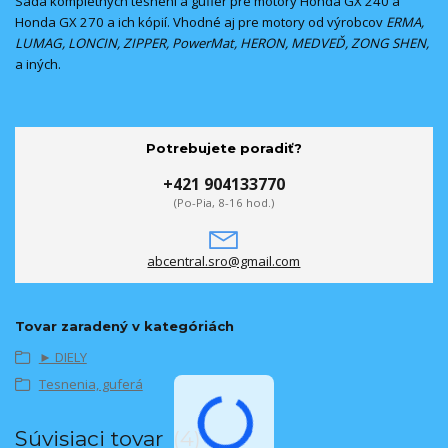
Sada kompletných tesnení a gufier pre motory Honda GX 240 a
Honda GX 270 a ich kópií. Vhodné aj pre motory od výrobcov
ERMA,
LUMAG, LONCIN, ZIPPER, PowerMat, HERON, MEDVEĎ, ZONG SHEN,
a iných.
Potrebujete poradiť?
+421 904133770
(Po-Pia, 8-16 hod.)
abcentral.sro@gmail.com
Tovar zaradený v kategóriách
► DIELY
Tesnenia, guferá
Súvisiaci tovar
4