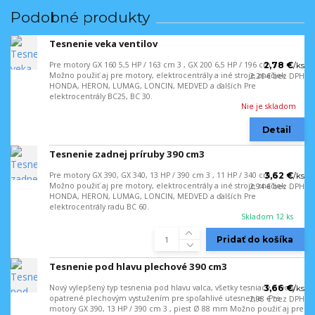
Podobné produkty
Tesnenie veka ventilov
Pre motory GX 160 5,5 HP / 163 cm 3 , GX 200 6,5 HP / 196 cm 3
2,78 €
/
ks
Možno použiť aj pre motory, elektrocentrály a iné stroje značiek
2,26 €
bez DPH
HONDA, HERON, LUMAG, LONCIN, MEDVED a ďalších Pre
elektrocentrály BC25, BC 30.
Nie je skladom
Detail
Tesnenie zadnej príruby 390 cm3
Pre motory GX 390, GX 340, 13 HP / 390 cm 3 , 11 HP / 340 cm 3
3,62 €
/
ks
Možno použiť aj pre motory, elektrocentrály a iné stroje značiek
2,94 €
bez DPH
HONDA, HERON, LUMAG, LONCIN, MEDVED a ďalších Pre
elektrocentrály radu BC 60.
Skladom 12 ks
Pridať do košíka
Tesnenie pod hlavu plechové 390 cm3
Nový vylepšený typ tesnenia pod hlavu valca, všetky tesniace otvory
3,66 €
/
ks
opatrené plechovým vystužením pre spoľahlivé utesnenie. Pre
2,98 €
bez DPH
motory GX 390, 13 HP / 390 cm 3 , piest Ø 88 mm Možno použiť aj pre