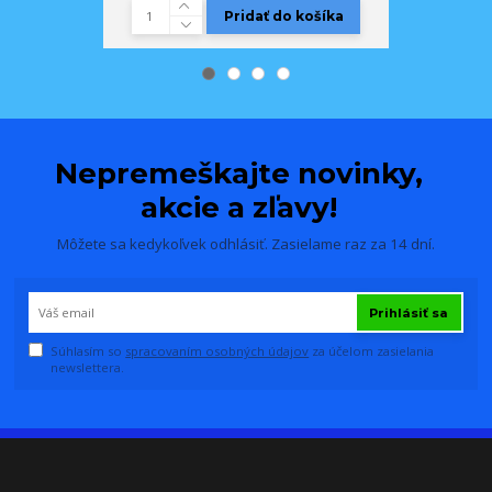
Pridať do košíka
Nepremeškajte novinky,
akcie a zľavy!
Môžete sa kedykoľvek odhlásiť. Zasielame raz za 14 dní.
Prihlásiť sa
Súhlasím so
spracovaním osobných údajov
za účelom zasielania
newslettera.