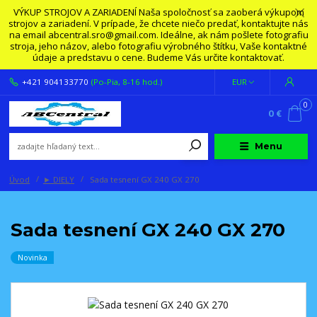
VÝKUP STROJOV A ZARIADENÍ Naša spoločnosť sa zaoberá výkupom
strojov a zariadení. V prípade, že chcete niečo predať, kontaktujte nás
na email abcentral.sro@gmail.com. Ideálne, ak nám pošlete fotografiu
stroja, jeho názov, alebo fotografiu výrobného štítku, Vaše kontaktné
údaje a predstavu o cene. Budeme Vás určite kontaktovať.
+421 904133770
(Po-Pia, 8-16 hod.)
EUR
0
0 €
Menu
Úvod
► DIELY
Sada tesnení GX 240 GX 270
Sada tesnení GX 240 GX 270
Novinka