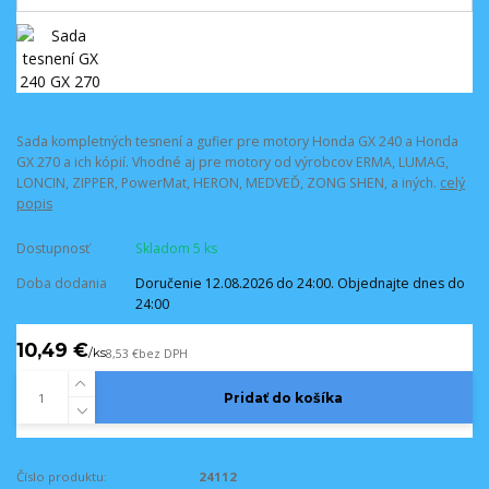
Sada kompletných tesnení a gufier pre motory Honda GX 240 a Honda
GX 270 a ich kópií. Vhodné aj pre motory od výrobcov ERMA, LUMAG,
LONCIN, ZIPPER, PowerMat, HERON, MEDVEĎ, ZONG SHEN, a iných.
celý
popis
Dostupnosť
Skladom 5 ks
Doba dodania
Doručenie 12.08.2026 do 24:00. Objednajte dnes do
24:00
10,49 €
/
ks
8,53 €
bez DPH
Pridať do košíka
Číslo produktu:
24112