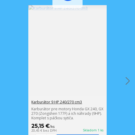
Karburátor 9 HP 240/270 cm3
Vložka vzducho
pre motory 2
Karburátor pre motory Honda GX 240, GX
270 (Zongshen 177F) a ich náhrady (9HP).
Papierový skla
Komplet s páčkou sytiča.
obale.
25,15 €
6,95 €
/
ks
/
ks
Skladom 1 ks
20,45 €
bez DPH
5,65 €
bez DPH