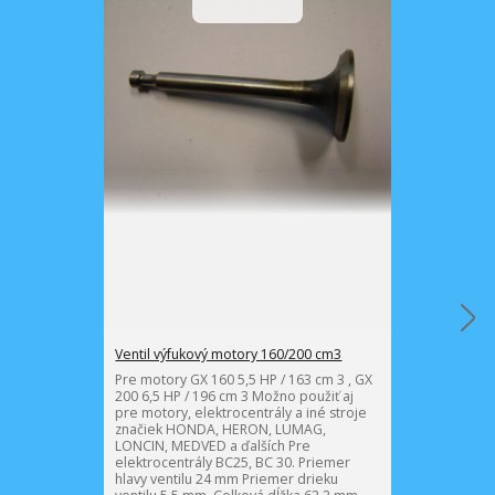
Ventil výfukový motory 160/200 cm3
Váhadlo sada 
Pre motory GX 160 5,5 HP / 163 cm 3 , GX
Pre motory GX 
200 6,5 HP / 196 cm 3 Možno použiť aj
200 6,5 HP / 1
pre motory, elektrocentrály a iné stroje
pre motory, el
značiek HONDA, HERON, LUMAG,
značiek HOND
LONCIN, MEDVED a ďalších Pre
LONCIN, MEDVE
elektrocentrály BC25, BC 30. Priemer
elektrocentrál
hlavy ventilu 24 mm Priemer drieku