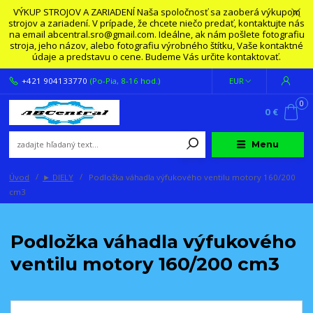
VÝKUP STROJOV A ZARIADENÍ Naša spoločnosť sa zaoberá výkupom
strojov a zariadení. V prípade, že chcete niečo predať, kontaktujte nás
na email abcentral.sro@gmail.com. Ideálne, ak nám pošlete fotografiu
stroja, jeho názov, alebo fotografiu výrobného štítku, Vaše kontaktné
údaje a predstavu o cene. Budeme Vás určite kontaktovať.
+421 904133770
(Po-Pia, 8-16 hod.)
EUR
0
0 €
Menu
Úvod
► DIELY
Podložka váhadla výfukového ventilu motory 160/200
cm3
Podložka váhadla výfukového
ventilu motory 160/200 cm3