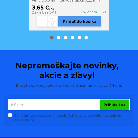
ventilu 5,5 mm Celková dĺžka 62,2 mm
3,65 €
2,93 €
/
ks
/
ks
Skladom 11 ks
2,97 €
bez DPH
2,38 €
bez DPH
Pridať do košíka
Nepremeškajte novinky,
akcie a zľavy!
Môžete sa kedykoľvek odhlásiť. Zasielame raz za 14 dní.
Prihlásiť sa
Súhlasím so
spracovaním osobných údajov
za účelom zasielania
newslettera.