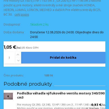
Pre motory GX 160 5,5 HP / 163 cm 3 , GX 200 6,5 HP / 196 cm 3 Možno
použiť aj pre motory, elektrocentrály a iné stroje značiek HONDA,
HERON, LUMAG, LONCIN, MEDVED a ďalších Pre elektrocentrály BC25,
BC 30.
celý popis
Dostupnosť
Skladom 2 ks
Doba dodania
Doručenie 12.08.2026 do 24:00. Objednajte dnes do
24:00
1,05 €
/
ks
0,85 €
bez DPH
Pridať do košíka
Číslo produktu:
10516
Podobné produkty
Podložka váhadla výfukového ventilu motory 340/390
cm3
Pre motory GX 390, GX 340, 13 HP / 390 cm 3 , 11 HP / 340 cm 3
0,93 €
/
ks
Možno použiť aj pre motory, elektrocentrály a iné stroje značiek
0,76 €
bez DPH