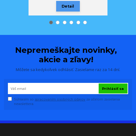
Detail
Nepremeškajte novinky,
akcie a zľavy!
Môžete sa kedykoľvek odhlásiť. Zasielame raz za 14 dní.
Prihlásiť sa
Súhlasím so
spracovaním osobných údajov
za účelom zasielania
newslettera.