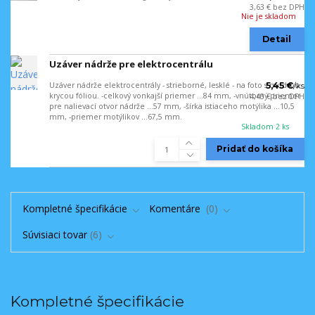
3,63 €
bez DPH
Nie je skladom
Detail
Uzáver nádrže pre elektrocentrálu
Uzáver nádrže elektrocentrály - strieborné, lesklé - na foto s modrou
5,45 €
/
ks
krycou fóliou. -celkový vonkajší priemer ...84 mm, -vnútorný priemer
4,43 €
bez DPH
pre nalievací otvor nádrže ...57 mm, -šírka istiaceho motýlika ...10,5
mm, -priemer motýlikov ...67,5 mm.
Skladom 2 ks
Pridať do košíka
Kompletné špecifikácie
Komentáre
0
Súvisiaci tovar
6
Kompletné špecifikácie