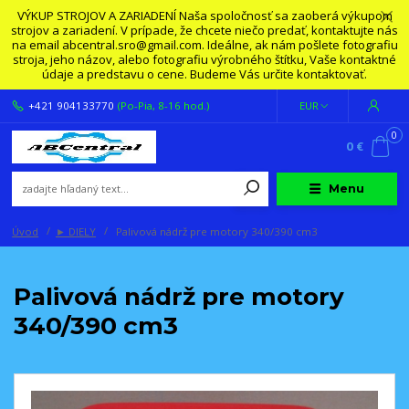
VÝKUP STROJOV A ZARIADENÍ Naša spoločnosť sa zaoberá výkupom
strojov a zariadení. V prípade, že chcete niečo predať, kontaktujte nás
na email abcentral.sro@gmail.com. Ideálne, ak nám pošlete fotografiu
stroja, jeho názov, alebo fotografiu výrobného štítku, Vaše kontaktné
údaje a predstavu o cene. Budeme Vás určite kontaktovať.
+421 904133770
(Po-Pia, 8-16 hod.)
EUR
0
0 €
Menu
Úvod
► DIELY
Palivová nádrž pre motory 340/390 cm3
Palivová nádrž pre motory
340/390 cm3