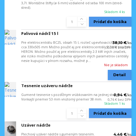
3,7l. Montážne štifty (ø 6 mm) vzdialené od seba 100 mm (stred-
stred).
Skladom 4 ks
Pridať do košíka
Palivová nádrž 15 l
Pre elektrocentrálu BC25, obsah 15 l, rozteč upevňovacích otvorov
38,10 €
/
ks
cca 330x505 mm Možno použiť aj pre elektrocentrály 2-3 kW značiek
30,98 €
bez DPH
HERON. Možno použiť aj pre elektrocentrály 2-3 kW iných značiek,
ale riziko možného poškodenia vplyvom iných parametrov centrály
nesie kupujúci v plnom rozsahu, možné p...
Nie je skladom
Detail
Tesnenie uzáveru nádrže
Gumené tesnenie s pozdĺžnym vrúbkovaním na jednej strane.
0,94 €
/
ks
Vonkajší priemer 53 mm vnútorný priemer 38 mm.
0,76 €
bez DPH
Skladom 1 ks
Pridať do košíka
Uzáver nádrže
Plechový uzáver nádrže s gumeným tesnením.
4,46 €
/
ks