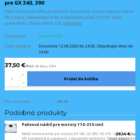
pre GX 340, 390
Nádrž motora GX 390 a podobných, kompletná, vrátane uzáveru nádrže,
filtra paliva, nalievacieho hrdla a výstupného hrdla. POZOR - biele
prevedenie. Obsah nádrže 6,5l.
celý popis
Dostupnosť
Skladom 2 ks
Doba dodania
Doručenie 12.08.2026 do 24:00. Objednajte dnes do
24:00
37,50 €
/
ks
30,49 €
bez DPH
Pridať do košíka
Číslo produktu:
29110
Podobné produkty
Palivová nádrž pre motory 110-210 cm3
Nádrž motora biela pre motory GX 160, GX 200, HG 210 - 5,5HP, 6,5
26,14 €
/
ks
HP, kompletná (s uzáverom, s výpustným ventilom). Obsah nádrže
21,25 €
bez DPH