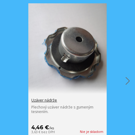
Uzáver nádrže
Palivový filter
Plechový uzáver nádrže s gumeným
Palivový filter
tesnením.
nádrží. Mosad
kovovým filtro
4,46 €
4,40 €
/
ks
/
ks
Nie je skladom
3,63 €
bez DPH
3,58 €
bez DPH