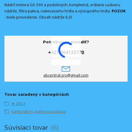
Nádrž motora GX 390 a podobných, kompletná, vrátane uzáveru
nádrže, filtra paliva, nalievacieho hrdla a výstupného hrdla.
POZOR
- biele prevedenie. Obsah nádrže 6,5l.
Potrebujete poradiť?
+421 904133770
(Po-Pia, 8-16 hod.)
abcentral.sro@gmail.com
Tovar zaradený v kategóriách
► DIELY
Karburátory, palivová sústava
Súvisiaci tovar
6