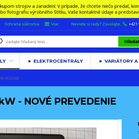
m strojov a zariadení. V prípade, že chcete niečo predať, konta
lebo fotografiu výrobného štítku, Vaše kontaktné údaje a predsta
Ochrana súkromia
Viac
Neviete si rady? Zavolajte.
+421
Hľada
LY
► ELEKTROCENTRÁLY
► VARIÁTORY A
PREVEDENIE
3 kW - NOVÉ PREVEDENIE