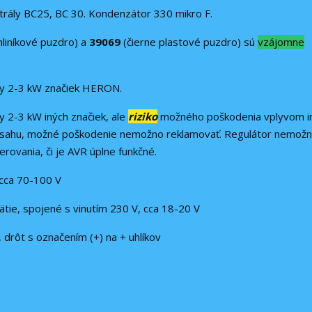
trály BC25, BC 30. Kondenzátor 330 mikro F.
hliníkové puzdro) a
39069
(čierne plastové puzdro) sú
vzájomne
ály 2-3 kW značiek HERON.
y 2-3 kW iných značiek, ale
riziko
možného poškodenia vplyvom i
ozsahu, možné poškodenie nemožno reklamovať. Regulátor nemožn
erovania, či je AVR úplne funkčné.
 cca 70-100 V
ené s vinutím 230 V, cca 18-20 V
, drôt s označením (+) na + uhlíkov