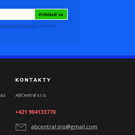
Prihlásiť sa
ím osobných údajov
za účelom
.
KONTAKTY
ABCentral s.r.o.
ská
+421 904133770
abcentral.sro@gmail.com