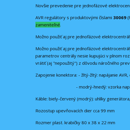
Novšie prevedenie pre jednofázové elektrocen
AVR regulátory s produktovými číslami
30069
(
zameniteľné
.
Možno použiť aj pre jednofázové elektrocentr
Možno použiť aj pre jednofázové elektrocentrál
parametrov centrály nesie kupujúci v plnom r
vrátiť (aj "nepoužitý") z dôvodu náročného prev
Zapojenie konektora: - žltý-žltý: napájanie AVR,
- modrý-hnedý: vzorka napätie, spoj
Káble: biely-červený (modrý): uhlíky generátora
Rozostup upevňovacích dier cca 99 mm
Rozmer plast. krabičky 80 x 38 x 22 mm