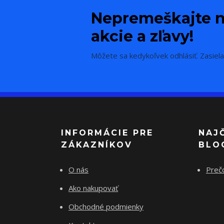
Nepremeškajte n
akcie a zľavy!
Môžete sa kedykoľvek odhlásiť. Zasiela
INFORMÁCIE PRE
NAJ
ZÁKAZNÍKOV
BLO
O nás
Preč
Ako nakupovať
Obchodné podmienky