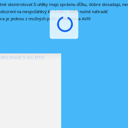
é skontrolovať či uhlíky majú správnu dĺžku, dobre dosadajú, ne
dozrení na nespoľahlivý konktakty uhlíky nutné nahradiť
ora je jednou z možných príčin poškodenia AVR!