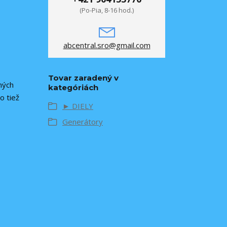
(Po-Pia, 8-16 hod.)
abcentral.sro@gmail.com
Tovar zaradený v
ných
kategóriách
o tiež
► DIELY
Generátory