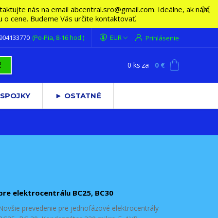
ktujte nás na email abcentral.sro@gmail.com. Ideálne, ak nám
vu o cene. Budeme Vás určite kontaktovať.
 904133770
(Po-Pia, 8-16 hod.)
EUR
Prihlásenie
0
ks
za
0 €
ť
 SPOJKY
► OSTATNÉ
pre elektrocentrálu BC25, BC30
Novšie prevedenie pre jednofázové elektrocentrály