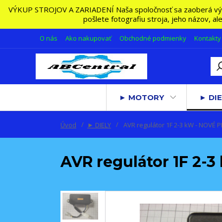
VÝKUP STROJOV A ZARIADENÍ Naša spoločnosť sa zaoberá výkupo
pošlete fotografiu stroja, jeho názov, a
O nás
Ako nakupovať
Obchodné podmienky
Kontakty
► MOTORY
► DIE
Úvod
► DIELY
AVR regulátor 1F 2-3 kW - NOVÉ 
AVR regulátor 1F 2-