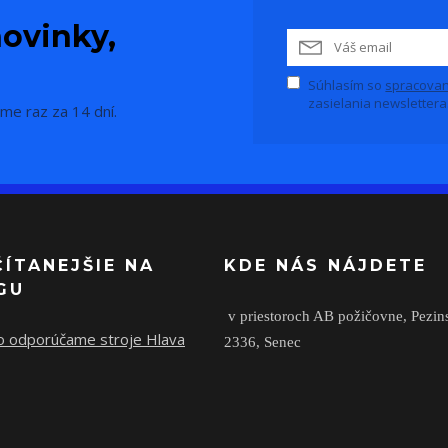
ovinky,
Súhlasím so
spracovan
zasielania newslettera
me raz za 14 dní.
ČÍTANEJŠIE NA
KDE NÁS NÁJDETE
GU
v priestoroch AB požičovne,
Pezin
o odporúčame stroje Hlava
2336,
Senec