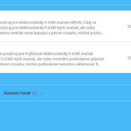
oužiť aj pre elektrocentrály 5-6 kW značiek HERON. Údaj na
2
iť aj pre elektrocentrály 5-6 kW iných značiek, ale riziko
rov centrály nesie kupujúci v plnom rozsahu, možné poško...
o použiť aj pre trojfázové elektrocentrály 5-6 kW značiek
2
y 5-6 kW iných značiek, ale riziko možného poškodenia vplyvom
v plnom rozsahu, možné poškodenie nemožno reklamovať. R...
Súvisiaci tovar
2