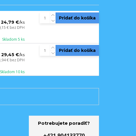
Pridať do košíka
24,79 €
/
ks
0,15 €
bez DPH
Skladom 5 ks
Pridať do košíka
29,45 €
/
ks
3,94 €
bez DPH
Skladom 10 ks
Potrebujete poradiť?
+421 904133770