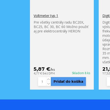
Voltmeter typ 1
Digi
Pre všetky centrály radu BC20X,
Digi
BC25, BC 30, BC 60 Možno použiť
výst
aj pre elektrocentrály HERON
frek
moto
údaj
vpra
Rozm
35 m
mm. 
všetk
5,87 €
21
/
ks
Skladom 8 ks
4,77 €
bez DPH
17,5
Pridať do košíka