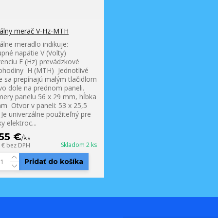
tálny merač V-Hz-MTH
tálne meradlo indikuje:
upné napätie V (Volty)
venciu F (Hz) prevádzkové
hodiny H (MTH) Jednotlivé
e sa prepínajú malým tlačidlom
vo dole na prednom paneli.
ery panelu 56 x 29 mm, hĺbka
m Otvor v paneli: 53 x 25,5
Je univerzálne použiteľný pre
y elektroc...
,55 €
/
ks
Skladom 2 ks
2 €
bez DPH
Pridať do košíka