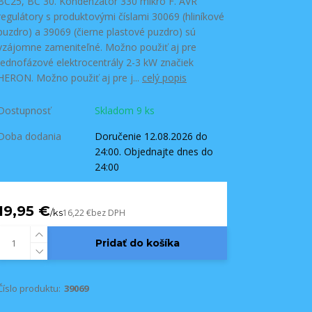
BC25, BC 30. Kondenzátor 330 mikro F. AVR
regulátory s produktovými číslami 30069 (hliníkové
puzdro) a 39069 (čierne plastové puzdro) sú
vzájomne zameniteľné. Možno použiť aj pre
jednofázové elektrocentrály 2-3 kW značiek
HERON. Možno použiť aj pre j...
celý popis
Dostupnosť
Skladom 9 ks
Doba dodania
Doručenie 12.08.2026 do
24:00. Objednajte dnes do
24:00
19,95 €
/
ks
16,22 €
bez DPH
Pridať do košíka
Číslo produktu:
39069