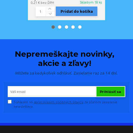
Skladom 18 ks
0,21 €
bez DPH
13,99 €
bez DP
Pridať do košíka
Nepremeškajte novinky,
akcie a zľavy!
Môžete sa kedykoľvek odhlásiť. Zasielame raz za 14 dní.
Prihlásiť sa
Súhlasím so
spracovaním osobných údajov
za účelom zasielania
newslettera.