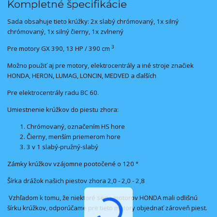
Kompletné špecifikácie
Sada obsahuje tieto krúžky: 2x slabý chrómovaný, 1x silný
chrómovaný, 1x silný čierny, 1x zvlnený
3
Pre motory GX 390, 13 HP / 390 cm
Možno použiť aj pre motory, elektrocentrály a iné stroje značiek
HONDA, HERON, LUMAG, LONCIN, MEDVED a ďalších
Pre elektrocentrály radu BC 60.
Umiestnenie krúžkov do piestu zhora:
Chrómovaný, označením HS hore
Čierny, menším priemerom hore
3 v 1 slabý-pružný-slabý
Zámky krúžkov vzájomne pootočené o 120 °
Šírka drážok našich piestov zhora 2,0 - 2,0 - 2,8
Vzhľadom k tomu, že niektoré serie motorov HONDA mali odlišnú
šírku krúžkov, odporúčame pre tieto motory objednať zároveň piest.