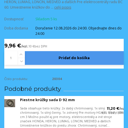
HERON, LUMAG, LONCIN, MEDVED a ďalších Pre elektrocentrály radu BC
60. Umiestnenie krúžkov do ...
celý popis
Dostupnosť
Skladom 5 ks
Doba dodania
Doručenie 12.08.2026 do 24:00. Objednajte dnes do
24:00
9,96 €
/
ks
8,10 €
bez DPH
Pridať do košíka
Číslo produktu:
20304
Podobné produkty
Piestne krúžky sada D 92 mm
Sada obsahuje tieto krúžky: 2x slabý chrómovaný, 1x silný
11,20 €
/
ks
chrómovaný, 1x silný čierny, 1x zvlnený Pre motory HG460, 18HP / 458
9,11 €
bez DPH
cm 3 Možno použiť aj pre motory, elektrocentrály a iné stroje
značiek HONDA, HERON, LUMAG, LONCIN, MEDVED a ďalších
Umiestnenie krúžkov do piestu zhora: Chrómovaný, označ...