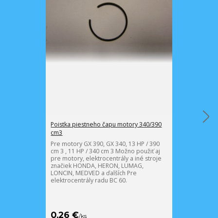
Poistka piestneho čapu motory 340/390
Piest D 88 mm
cm3
Pre motory GX 
Možno použiť 
Pre motory GX 390, GX 340, 13 HP / 390
elektrocentrál
cm 3 , 11 HP / 340 cm 3 Možno použiť aj
HONDA, HERO
pre motory, elektrocentrály a iné stroje
MEDVED a ďalš
značiek HONDA, HERON, LUMAG,
radu BC 60
LONCIN, MEDVED a ďalších Pre
elektrocentrály radu BC 60.
0,26 €
17,21 €
/
ks
/
ks