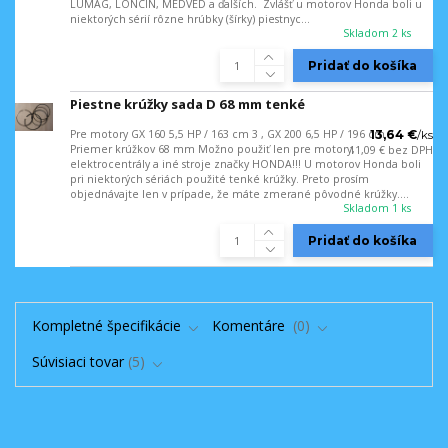
LUMAG, LONCIN, MEDVED a ďalších. Zvlášť u motorov Honda boli u
niektorých sérií rôzne hrúbky (šírky) piestnyc...
Skladom 2 ks
Pridať do košíka
Piestne krúžky sada D 68 mm tenké
Pre motory GX 160 5,5 HP / 163 cm 3 , GX 200 6,5 HP / 196 cm 3
13,64 €
/
ks
Priemer krúžkov 68 mm Možno použiť len pre motory,
11,09 €
bez DPH
elektrocentrály a iné stroje značky HONDA!!! U motorov Honda boli
pri niektorých sériách použité tenké krúžky. Preto prosím
objednávajte len v prípade, že máte zmerané pôvodné krúžky....
Skladom 1 ks
Pridať do košíka
Kompletné špecifikácie
Komentáre
0
Súvisiaci tovar
5