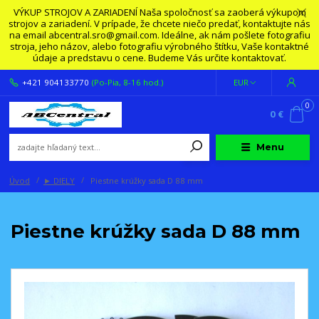
VÝKUP STROJOV A ZARIADENÍ Naša spoločnosť sa zaoberá výkupom
strojov a zariadení. V prípade, že chcete niečo predať, kontaktujte nás
na email abcentral.sro@gmail.com. Ideálne, ak nám pošlete fotografiu
stroja, jeho názov, alebo fotografiu výrobného štítku, Vaše kontaktné
údaje a predstavu o cene. Budeme Vás určite kontaktovať.
+421 904133770
(Po-Pia, 8-16 hod.)
EUR
0
0 €
Menu
Úvod
► DIELY
Piestne krúžky sada D 88 mm
Piestne krúžky sada D 88 mm