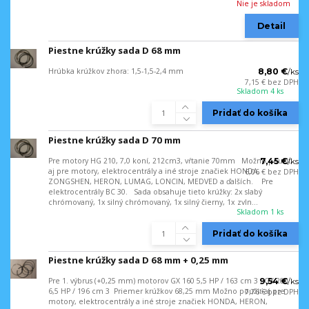
Nie je skladom
Detail
Piestne krúžky sada D 68 mm
Hrúbka krúžkov zhora: 1,5-1,5-2,4 mm
8,80 €
/
ks
7,15 €
bez DPH
Skladom 4 ks
Pridať do košíka
Piestne krúžky sada D 70 mm
Pre motory HG 210, 7,0 koní, 212cm3, vŕtanie 70mm Možno použiť
7,45 €
/
ks
aj pre motory, elektrocentrály a iné stroje značiek HONDA,
6,06 €
bez DPH
ZONGSHEN, HERON, LUMAG, LONCIN, MEDVED a ďalších. Pre
elektrocentrály BC 30. Sada obsahuje tieto krúžky: 2x slabý
chrómovaný, 1x silný chrómovaný, 1x silný čierny, 1x zvln...
Skladom 1 ks
Pridať do košíka
Piestne krúžky sada D 68 mm + 0,25 mm
Pre 1. výbrus (+0,25 mm) motorov GX 160 5,5 HP / 163 cm 3 , GX 200
9,54 €
/
ks
6,5 HP / 196 cm 3 Priemer krúžkov 68,25 mm Možno použiť aj pre
7,76 €
bez DPH
motory, elektrocentrály a iné stroje značiek HONDA, HERON,